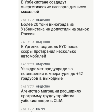
В Узбекистане создадут
энергетические паспорта для всех
махаллей
7 АВГУСТА
|
ОБЩЕСТВО
Более 20 тонн винограда из
Узбекистана не допустили на рынок
России
7 АВГУСТА
|
ОБЩЕСТВО
В Ургенче водитель BYD после
ссоры протаранил несколько
автомобилей
7 АВГУСТА
|
ОБЩЕСТВО
Узгидромет предупредил о
повышении температуры до +42
градусов в выходные
7 АВГУСТА
|
ОБЩЕСТВО
Агентство миграции расширило
программу трудоустройства
узбекистанцев в США
7 АВГУСТА
|
В МИРЕ