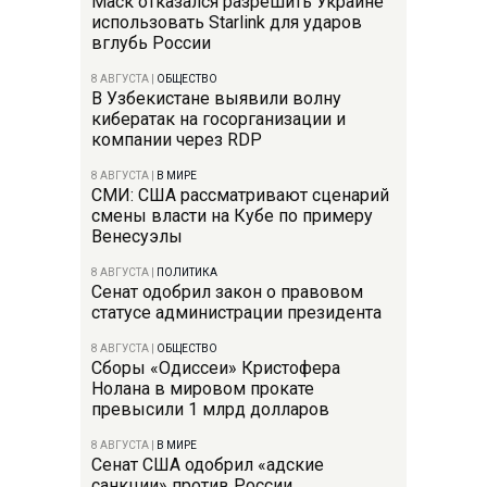
Маск отказался разрешить Украине
использовать Starlink для ударов
вглубь России
8 АВГУСТА
|
ОБЩЕСТВО
В Узбекистане выявили волну
кибератак на госорганизации и
компании через RDP
8 АВГУСТА
|
В МИРЕ
СМИ: США рассматривают сценарий
смены власти на Кубе по примеру
Венесуэлы
8 АВГУСТА
|
ПОЛИТИКА
Сенат одобрил закон о правовом
статусе администрации президента
8 АВГУСТА
|
ОБЩЕСТВО
Сборы «Одиссеи» Кристофера
Нолана в мировом прокате
превысили 1 млрд долларов
8 АВГУСТА
|
В МИРЕ
Сенат США одобрил «адские
санкции» против России