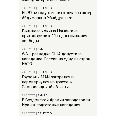
8 АВГУСТА
|
ОБЩЕСТВО
На 87-м году жизни скончался актер
Абдуманнон Убайдуллаев
7 АВГУСТА
|
ОБЩЕСТВО
Бывшего хокима Намангана
приговорили к 11 годам лишения
свободы
7 АВГУСТА
|
В МИРЕ
WSJ: разведка США допустила
нападение России на одну из стран
НАТО
7 АВГУСТА
|
ОБЩЕСТВО
Грузовик MAN загорелся и
перевернулся на трассе в
Самаркандской области
7 АВГУСТА
|
В МИРЕ
В Саудовской Аравии заподозрили
Иран в подготовке нападения
7 АВГУСТА
|
ОБЩЕСТВО