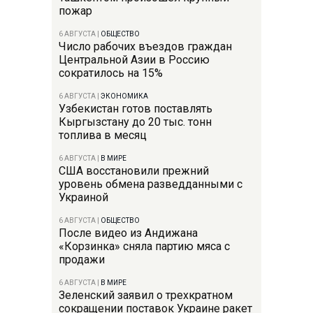
пожар
6 АВГУСТА
|
ОБЩЕСТВО
Число рабочих въездов граждан
Центральной Азии в Россию
сократилось на 15%
6 АВГУСТА
|
ЭКОНОМИКА
Узбекистан готов поставлять
Кыргызстану до 20 тыс. тонн
топлива в месяц
6 АВГУСТА
|
В МИРЕ
США восстановили прежний
уровень обмена разведданными с
Украиной
6 АВГУСТА
|
ОБЩЕСТВО
После видео из Андижана
«Корзинка» сняла партию мяса с
продажи
6 АВГУСТА
|
В МИРЕ
Зеленский заявил о трехкратном
сокращении поставок Украине ракет