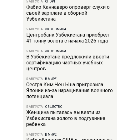
5 АВГУСТА
|
СПОРТ
Фабио Каннаваро опроверг слухи о
своей зарплате в сборной
Узбекистана
5 АВГУСТА
|
ЭКОНОМИКА
Центробанк Узбекистана приобрел
41 тонну золота с начала 2026 года
5 АВГУСТА
|
ЭКОНОМИКА
В Узбекистане предложили ввести
сертификацию частных учебных
центров
5 АВГУСТА
|
В МИРЕ
Сестра Ким Чен Ына пригрозила
Японии из-за наращивания военного
потенциала
5 АВГУСТА
|
ОБЩЕСТВО
Женщина пыталась вывезти из
Узбекистана золото в подгузнике
ребенка
5 АВГУСТА
|
В МИРЕ