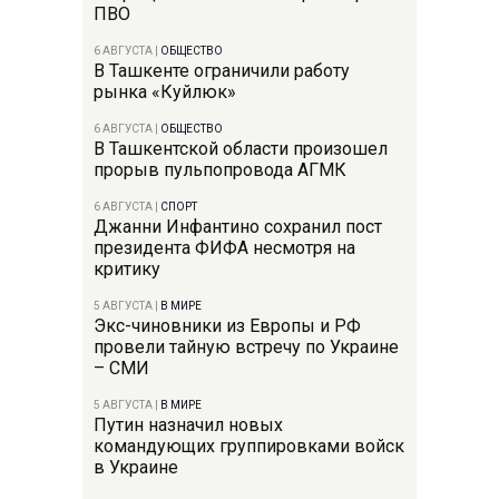
ПВО
6 АВГУСТА
|
ОБЩЕСТВО
В Ташкенте ограничили работу
рынка «Куйлюк»
6 АВГУСТА
|
ОБЩЕСТВО
В Ташкентской области произошел
прорыв пульпопровода АГМК
6 АВГУСТА
|
СПОРТ
Джанни Инфантино сохранил пост
президента ФИФА несмотря на
критику
5 АВГУСТА
|
В МИРЕ
Экс-чиновники из Европы и РФ
провели тайную встречу по Украине
– СМИ
5 АВГУСТА
|
В МИРЕ
Путин назначил новых
командующих группировками войск
в Украине