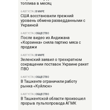
топлива в месяц
6 АВГУСТА
|
В МИРЕ
США восстановили прежний
уровень обмена разведданными с
Украиной
6 АВГУСТА
|
ОБЩЕСТВО
После видео из Андижана
«Корзинка» сняла партию мяса с
продажи
6 АВГУСТА
|
В МИРЕ
Зеленский заявил о трехкратном
сокращении поставок Украине ракет
ПВО
6 АВГУСТА
|
ОБЩЕСТВО
В Ташкенте ограничили работу
рынка «Куйлюк»
6 АВГУСТА
|
ОБЩЕСТВО
В Ташкентской области произошел
прорыв пульпопровода АГМК