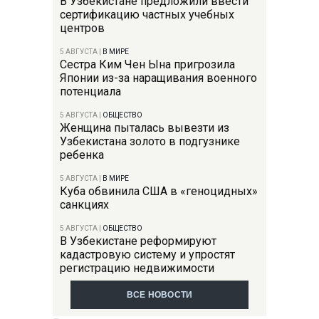
В Узбекистане предложили ввести
сертификацию частных учебных
центров
5 АВГУСТА
|
В МИРЕ
Сестра Ким Чен Ына пригрозила
Японии из-за наращивания военного
потенциала
5 АВГУСТА
|
ОБЩЕСТВО
Женщина пыталась вывезти из
Узбекистана золото в подгузнике
ребенка
5 АВГУСТА
|
В МИРЕ
Куба обвинила США в «геноцидных»
санкциях
5 АВГУСТА
|
ОБЩЕСТВО
В Узбекистане реформируют
кадастровую систему и упростят
регистрацию недвижимости
ВСЕ НОВОСТИ