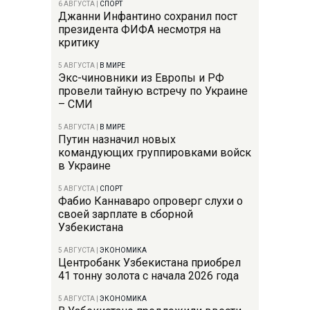
6 АВГУСТА
|
СПОРТ
Джанни Инфантино сохранил пост
президента ФИФА несмотря на
критику
5 АВГУСТА
|
В МИРЕ
Экс-чиновники из Европы и РФ
провели тайную встречу по Украине
– СМИ
5 АВГУСТА
|
В МИРЕ
Путин назначил новых
командующих группировками войск
в Украине
5 АВГУСТА
|
СПОРТ
Фабио Каннаваро опроверг слухи о
своей зарплате в сборной
Узбекистана
5 АВГУСТА
|
ЭКОНОМИКА
Центробанк Узбекистана приобрел
41 тонну золота с начала 2026 года
5 АВГУСТА
|
ЭКОНОМИКА