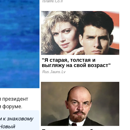
л президент
м форуме.
м к знаковому
 Новый