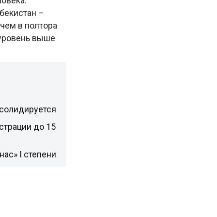
ловека.
збекистан –
 чем в полтора
 уровень выше
нсолидируется
страции до 15
ас» I степени