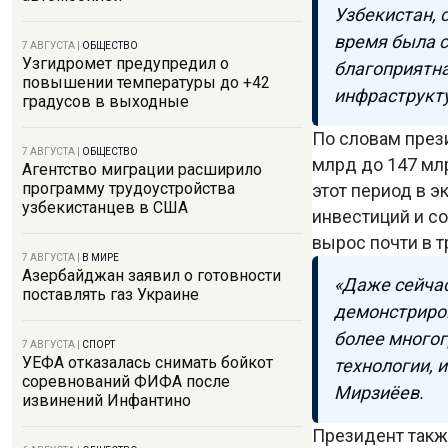
Узбекистан, 
время была с
7 АВГУСТА
|
ОБЩЕСТВО
Узгидромет предупредил о
благоприятна
повышении температуры до +42
инфраструкту
градусов в выходные
По словам през
7 АВГУСТА
|
ОБЩЕСТВО
млрд до 147 млр
Агентство миграции расширило
программу трудоустройства
этот период в 
узбекистанцев в США
инвестиций и с
вырос почти в т
7 АВГУСТА
|
В МИРЕ
Азербайджан заявил о готовности
«Даже сейчас
поставлять газ Украине
демонстриро
более многог
7 АВГУСТА
|
СПОРТ
УЕФА отказалась снимать бойкот
технологии, 
соревнований ФИФА после
Мирзиёев.
извинений Инфантино
Президент такж