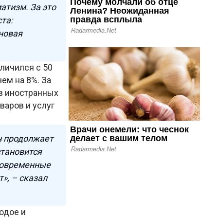
атизм. За это
та:
новая
личился с 50
ем на 8%. За
в иностранных
варов и услуг
н продолжает
становится
 современные
», – сказал
одое и