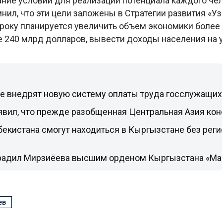
ание условий для реализации потенциала каждого че
ил, что эти цели заложены в Стратегии развития «У
сроку планируется увеличить объем экономики более
е 240 млрд долларов, вывести доходы населения на
не внедрят новую систему оплаты труда госслужащих
явил, что прежде разобщенная Центральная Азия ко
екистана смогут находиться в Кыргызстане без реги
радил Мирзиёева высшим орденом Кыргызстана «Ман
ев