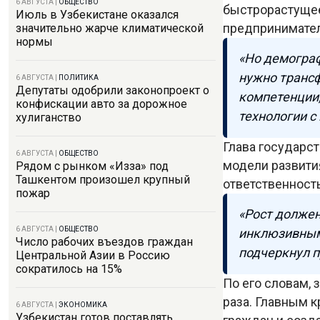
6 АВГУСТА
|
ОБЩЕСТВО
быстрорастущее
Июль в Узбекистане оказался
предпринимател
значительно жарче климатической
нормы
«Но демограф
нужно транс
6 АВГУСТА
|
ПОЛИТИКА
Депутаты одобрили законопроект о
компетенции,
конфискации авто за дорожное
технологии с
хулиганство
Глава государс
6 АВГУСТА
|
ОБЩЕСТВО
модели развити
Рядом с рынком «Изза» под
Ташкентом произошел крупный
ответственност
пожар
«Рост должен
6 АВГУСТА
|
ОБЩЕСТВО
инклюзивным
Число рабочих въездов граждан
подчеркнул 
Центральной Азии в Россию
сократилось на 15%
По его словам, 
раза. Главным 
6 АВГУСТА
|
ЭКОНОМИКА
Узбекистан готов поставлять