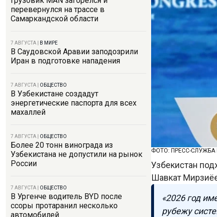
Грузовик MAN загорелся и
перевернулся на трассе в
Самаркандской области
7 АВГУСТА
|
В МИРЕ
В Саудовской Аравии заподозрили
Иран в подготовке нападения
7 АВГУСТА
|
ОБЩЕСТВО
В Узбекистане создадут
энергетические паспорта для всех
махаллей
7 АВГУСТА
|
ОБЩЕСТВО
Более 20 тонн винограда из
ФОТО: ПРЕСС-СЛУЖБА
Узбекистана не допустили на рынок
России
Узбекистан под
Шавкат Мирзиё
7 АВГУСТА
|
ОБЩЕСТВО
В Ургенче водитель BYD после
«2026 год им
ссоры протаранил несколько
рубежу систе
автомобилей