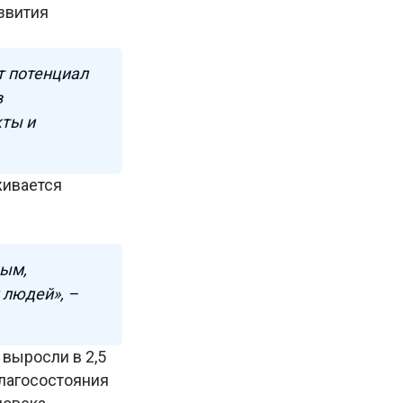
звития
т потенциал
в
кты и
живается
вым,
людей», –
 выросли в 2,5
лагосостояния