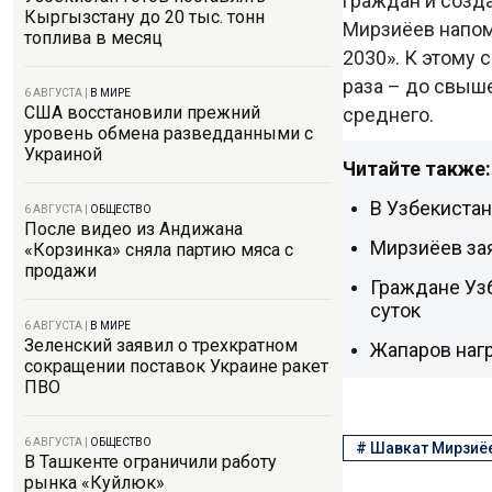
граждан и созд
Кыргызстану до 20 тыс. тонн
Мирзиёев напомн
топлива в месяц
2030». К этому 
раза – до свыш
6 АВГУСТА
|
В МИРЕ
США восстановили прежний
среднего.
уровень обмена разведданными с
Украиной
Читайте также:
В Узбекиста
6 АВГУСТА
|
ОБЩЕСТВО
После видео из Андижана
Мирзиёев за
«Корзинка» сняла партию мяса с
продажи
Граждане Узб
суток
6 АВГУСТА
|
В МИРЕ
Зеленский заявил о трехкратном
Жапаров наг
сокращении поставок Украине ракет
ПВО
6 АВГУСТА
|
ОБЩЕСТВО
#
Шавкат Мирзиё
В Ташкенте ограничили работу
рынка «Куйлюк»