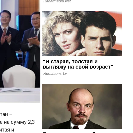
тан –
 на сумму 2,3
итая и