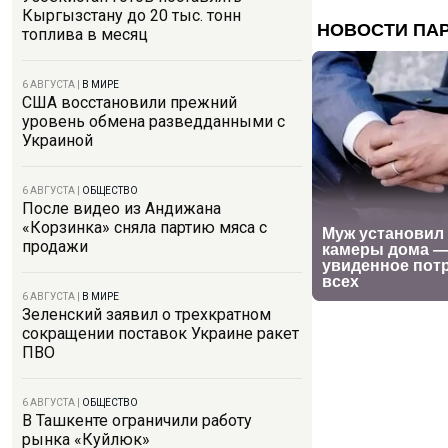
Кыргызстану до 20 тыс. тонн
топлива в месяц
6 АВГУСТА
|
В МИРЕ
США восстановили прежний
уровень обмена разведданными с
Украиной
6 АВГУСТА
|
ОБЩЕСТВО
После видео из Андижана
«Корзинка» сняла партию мяса с
продажи
6 АВГУСТА
|
В МИРЕ
Зеленский заявил о трехкратном
сокращении поставок Украине ракет
ПВО
6 АВГУСТА
|
ОБЩЕСТВО
В Ташкенте ограничили работу
рынка «Куйлюк»