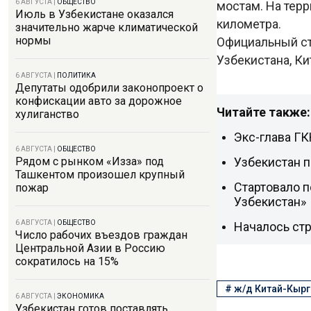
6 АВГУСТА
|
ОБЩЕСТВО
мостам. На тер
Июль в Узбекистане оказался
километра.
значительно жарче климатической
нормы
Официальный ст
Узбекистана, Ки
6 АВГУСТА
|
ПОЛИТИКА
Депутаты одобрили законопроект о
конфискации авто за дорожное
Читайте также:
хулиганство
Экс-глава ГК
6 АВГУСТА
|
ОБЩЕСТВО
Узбекистан п
Рядом с рынком «Изза» под
Ташкентом произошел крупный
Стартовало 
пожар
Узбекистан»
6 АВГУСТА
|
ОБЩЕСТВО
Началось стр
Число рабочих въездов граждан
Центральной Азии в Россию
сократилось на 15%
#
ж/д Китай-Кырг
6 АВГУСТА
|
ЭКОНОМИКА
Узбекистан готов поставлять