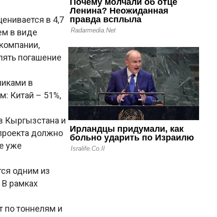
енивается в 4,7
ем в виде
 компании,
лять погашение
никами в
: Китай – 51%,
в Кыргызстана и
проекта должно
ие уже
тся одним из
 В рамках
т по тоннелям и