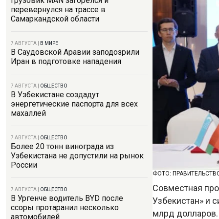
Грузовик MAN загорелся и
перевернулся на трассе в
Самаркандской области
7 АВГУСТА
|
В МИРЕ
В Саудовской Аравии заподозрили
Иран в подготовке нападения
7 АВГУСТА
|
ОБЩЕСТВО
В Узбекистане создадут
энергетические паспорта для всех
махаллей
7 АВГУСТА
|
ОБЩЕСТВО
Более 20 тонн винограда из
Узбекистана не допустили на рынок
России
ФОТО: ПРАВИТЕЛЬСТВ
Совместная про
7 АВГУСТА
|
ОБЩЕСТВО
В Ургенче водитель BYD после
Узбекистан» и 
ссоры протаранил несколько
млрд долларов.
автомобилей