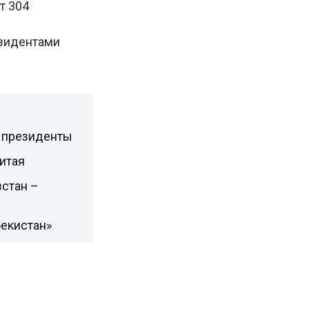
т 304
езидентами
в президенты
итая
зстан –
бекистан»