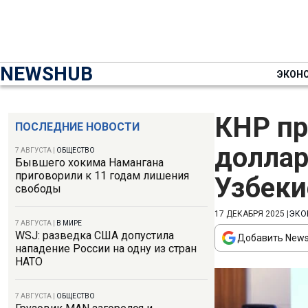
NEWSHUB
ЭКОН
КНР пр
ПОСЛЕДНИЕ НОВОСТИ
доллар
7 АВГУСТА
|
ОБЩЕСТВО
Бывшего хокима Намангана
приговорили к 11 годам лишения
Узбеки
свободы
17 ДЕКАБРЯ 2025
|
ЭКО
7 АВГУСТА
|
В МИРЕ
WSJ: разведка США допустила
Добавить News
нападение России на одну из стран
НАТО
7 АВГУСТА
|
ОБЩЕСТВО