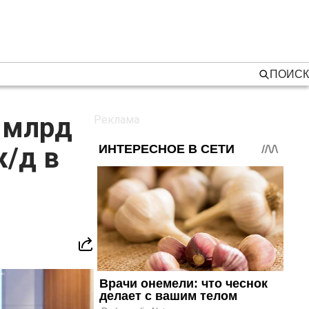
ПОИСК
3 млрд
ж/д в