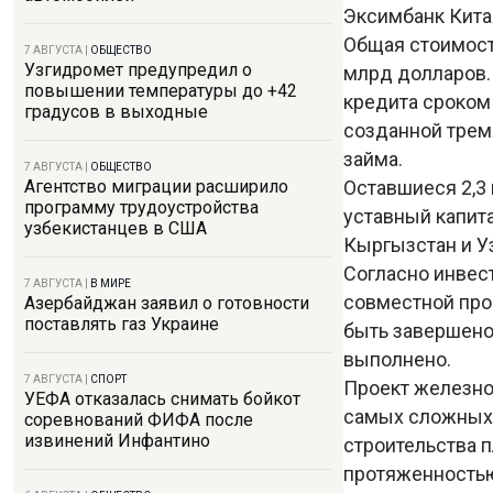
Эксимбанк Кита
Общая стоимост
7 АВГУСТА
|
ОБЩЕСТВО
Узгидромет предупредил о
млрд долларов.
повышении температуры до +42
кредита сроком 
градусов в выходные
созданной трем
займа.
7 АВГУСТА
|
ОБЩЕСТВО
Оставшиеся 2,3
Агентство миграции расширило
программу трудоустройства
уставный капит
узбекистанцев в США
Кыргызстан и Уз
Согласно инвес
7 АВГУСТА
|
В МИРЕ
совместной про
Азербайджан заявил о готовности
поставлять газ Украине
быть завершено 
выполнено.
7 АВГУСТА
|
СПОРТ
Проект железно
УЕФА отказалась снимать бойкот
самых сложных 
соревнований ФИФА после
извинений Инфантино
строительства п
протяженностью