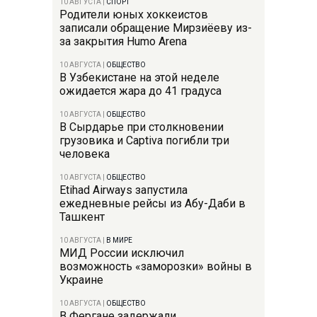
10 АВГУСТА
|
СПОРТ
Родители юных хоккеистов
записали обращение Мирзиёеву из-
за закрытия Humo Arena
10 АВГУСТА
|
ОБЩЕСТВО
В Узбекистане на этой неделе
ожидается жара до 41 градуса
10 АВГУСТА
|
ОБЩЕСТВО
В Сырдарье при столкновении
грузовика и Captiva погибли три
человека
10 АВГУСТА
|
ОБЩЕСТВО
Etihad Airways запустила
ежедневные рейсы из Абу-Даби в
Ташкент
10 АВГУСТА
|
В МИРЕ
МИД России исключил
возможность «заморозки» войны в
Украине
10 АВГУСТА
|
ОБЩЕСТВО
В Фергане задержали