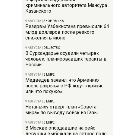
криминального авторитета Мансура
Казанского
9 АВГУСТА
|
ЭКОНОМИКА
Резервы Узбекистана превысили 64
млрд долларов после резкого
снижения в июне
9 АВГУСТА
|
ОБЩЕСТВО
В Сурхандарье осудили четырех
человек, планировавших теракты в
России
9 АВГУСТА
|
В МИРЕ
Медведев заявил, что Армению
после разрыва с РФ ждут «кризис
или что похуже»
9 АВГУСТА
|
В МИРЕ
Нетаньяху отверг план «Совета
мира» по выводу войск из Газы
9 АВГУСТА
|
В МИРЕ
В Москве опоздавшие на рейс
девушки выбежали на летное поле