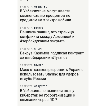
8 АВГУСТА
|
ОБЩЕСТВО
В Узбекистане могут ввести
компенсацию процентов по
кредитам на электромобили
8 АВГУСТА
|
В МИРЕ
Пашинян заявил, что страница
конфликта между Арменией и
Азербайджаном закрыта
8 АВГУСТА
|
СПОРТ
Бехруз Каримов подписал контракт
со швейцарским «Лугано»
8 АВГУСТА
|
В МИРЕ
Маск отказался разрешить Украине
использовать Starlink для ударов
вглубь России
8 АВГУСТА
|
ОБЩЕСТВО
В Узбекистане выявили волну
кибератак на госорганизации и
компании через RDP