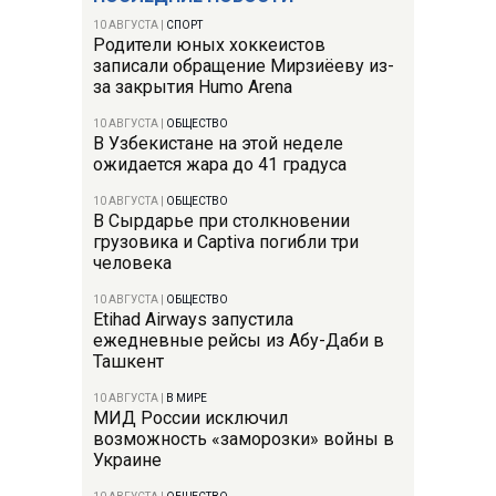
10 АВГУСТА
|
СПОРТ
Родители юных хоккеистов
записали обращение Мирзиёеву из-
за закрытия Humo Arena
10 АВГУСТА
|
ОБЩЕСТВО
В Узбекистане на этой неделе
ожидается жара до 41 градуса
10 АВГУСТА
|
ОБЩЕСТВО
В Сырдарье при столкновении
грузовика и Captiva погибли три
человека
10 АВГУСТА
|
ОБЩЕСТВО
Etihad Airways запустила
ежедневные рейсы из Абу-Даби в
Ташкент
10 АВГУСТА
|
В МИРЕ
МИД России исключил
возможность «заморозки» войны в
Украине