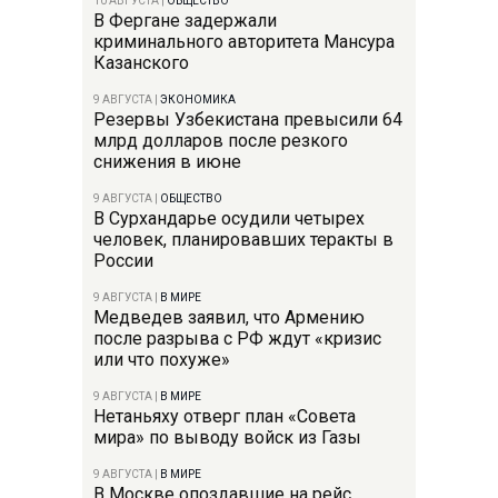
10 АВГУСТА
|
ОБЩЕСТВО
В Фергане задержали
криминального авторитета Мансура
Казанского
9 АВГУСТА
|
ЭКОНОМИКА
Резервы Узбекистана превысили 64
млрд долларов после резкого
снижения в июне
9 АВГУСТА
|
ОБЩЕСТВО
В Сурхандарье осудили четырех
человек, планировавших теракты в
России
9 АВГУСТА
|
В МИРЕ
Медведев заявил, что Армению
после разрыва с РФ ждут «кризис
или что похуже»
9 АВГУСТА
|
В МИРЕ
Нетаньяху отверг план «Совета
мира» по выводу войск из Газы
9 АВГУСТА
|
В МИРЕ
В Москве опоздавшие на рейс