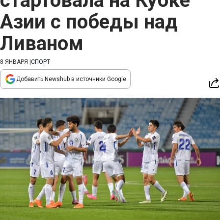
стартовала на Кубке
Азии с победы над
Ливаном
8 ЯНВАРЯ
|
СПОРТ
Добавить Newshub в источники Google