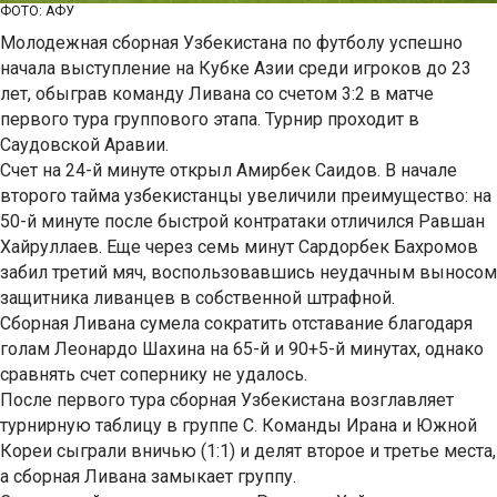
ФОТО: АФУ
Молодежная сборная Узбекистана по футболу успешно
начала выступление на Кубке Азии среди игроков до 23
лет, обыграв команду Ливана со счетом 3:2 в матче
первого тура группового этапа. Турнир проходит в
Саудовской Аравии.
Счет на 24-й минуте открыл Амирбек Саидов. В начале
второго тайма узбекистанцы увеличили преимущество: на
50-й минуте после быстрой контратаки отличился Равшан
Хайруллаев. Еще через семь минут Сардорбек Бахромов
забил третий мяч, воспользовавшись неудачным выносом
защитника ливанцев в собственной штрафной.
Сборная Ливана сумела сократить отставание благодаря
голам Леонардо Шахина на 65-й и 90+5-й минутах, однако
сравнять счет сопернику не удалось.
После первого тура сборная Узбекистана возглавляет
турнирную таблицу в группе C. Команды Ирана и Южной
Кореи сыграли вничью (1:1) и делят второе и третье места,
а сборная Ливана замыкает группу.