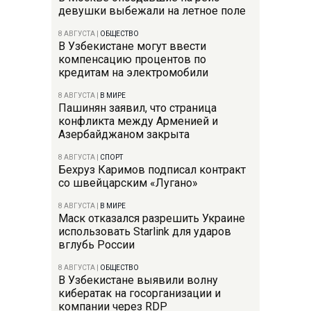
девушки выбежали на летное поле
8 АВГУСТА
|
ОБЩЕСТВО
В Узбекистане могут ввести
компенсацию процентов по
кредитам на электромобили
8 АВГУСТА
|
В МИРЕ
Пашинян заявил, что страница
конфликта между Арменией и
Азербайджаном закрыта
8 АВГУСТА
|
СПОРТ
Бехруз Каримов подписал контракт
со швейцарским «Лугано»
8 АВГУСТА
|
В МИРЕ
Маск отказался разрешить Украине
использовать Starlink для ударов
вглубь России
8 АВГУСТА
|
ОБЩЕСТВО
В Узбекистане выявили волну
кибератак на госорганизации и
компании через RDP