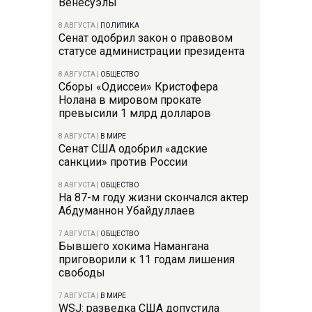
Венесуэлы
8 АВГУСТА
|
ПОЛИТИКА
Сенат одобрил закон о правовом
статусе администрации президента
8 АВГУСТА
|
ОБЩЕСТВО
Сборы «Одиссеи» Кристофера
Нолана в мировом прокате
превысили 1 млрд долларов
8 АВГУСТА
|
В МИРЕ
Сенат США одобрил «адские
санкции» против России
8 АВГУСТА
|
ОБЩЕСТВО
На 87-м году жизни скончался актер
Абдуманнон Убайдуллаев
7 АВГУСТА
|
ОБЩЕСТВО
Бывшего хокима Намангана
приговорили к 11 годам лишения
свободы
7 АВГУСТА
|
В МИРЕ
WSJ: разведка США допустила