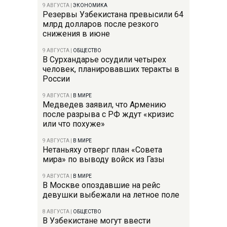
9 АВГУСТА
|
ЭКОНОМИКА
Резервы Узбекистана превысили 64
млрд долларов после резкого
снижения в июне
9 АВГУСТА
|
ОБЩЕСТВО
В Сурхандарье осудили четырех
человек, планировавших теракты в
России
9 АВГУСТА
|
В МИРЕ
Медведев заявил, что Армению
после разрыва с РФ ждут «кризис
или что похуже»
9 АВГУСТА
|
В МИРЕ
Нетаньяху отверг план «Совета
мира» по выводу войск из Газы
9 АВГУСТА
|
В МИРЕ
В Москве опоздавшие на рейс
девушки выбежали на летное поле
8 АВГУСТА
|
ОБЩЕСТВО
В Узбекистане могут ввести