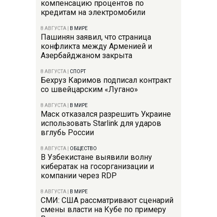
компенсацию процентов по
кредитам на электромобили
8 АВГУСТА
|
В МИРЕ
Пашинян заявил, что страница
конфликта между Арменией и
Азербайджаном закрыта
8 АВГУСТА
|
СПОРТ
Бехруз Каримов подписал контракт
со швейцарским «Лугано»
8 АВГУСТА
|
В МИРЕ
Маск отказался разрешить Украине
использовать Starlink для ударов
вглубь России
8 АВГУСТА
|
ОБЩЕСТВО
В Узбекистане выявили волну
кибератак на госорганизации и
компании через RDP
8 АВГУСТА
|
В МИРЕ
СМИ: США рассматривают сценарий
смены власти на Кубе по примеру