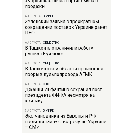
«Корзинка» сняла партию мяса с
продажи
6 АВГУСТА
|
В МИРЕ
Зеленский заявил о трехкратном
сокращении поставок Украине ракет
ПВО
6 АВГУСТА
|
ОБЩЕСТВО
В Ташкенте ограничили работу
рынка «Куйлюк»
6 АВГУСТА
|
ОБЩЕСТВО
В Ташкентской области произошел
прорыв пульпопровода АГМК
6 АВГУСТА
|
СПОРТ
Джанни Инфантино сохранил пост
президента ФИФА несмотря на
критику
5 АВГУСТА
|
В МИРЕ
Экс-чиновники из Европы и РФ
провели тайную встречу по Украине
– СМИ