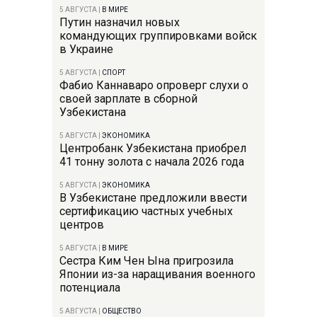
5 АВГУСТА
|
В МИРЕ
Путин назначил новых
командующих группировками войск
в Украине
5 АВГУСТА
|
СПОРТ
Фабио Каннаваро опроверг слухи о
своей зарплате в сборной
Узбекистана
5 АВГУСТА
|
ЭКОНОМИКА
Центробанк Узбекистана приобрел
41 тонну золота с начала 2026 года
5 АВГУСТА
|
ЭКОНОМИКА
В Узбекистане предложили ввести
сертификацию частных учебных
центров
5 АВГУСТА
|
В МИРЕ
Сестра Ким Чен Ына пригрозила
Японии из-за наращивания военного
потенциала
5 АВГУСТА
|
ОБЩЕСТВО