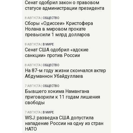
Сенат одобрил закон о правовом
статусе администрации президента
8 АВГУСТА
|
ОБЩЕСТВО
Сборы «Одиссеи» Кристофера
Нолана в мировом прокате
превысили 1 млрд долларов
8 АВГУСТА
|
В МИРЕ
Сенат США одобрил «адские
санкции» против России
8 АВГУСТА
|
ОБЩЕСТВО
На 87-м году жизни скончался актер
Абдуманнон Убайдуллаев
7 АВГУСТА
|
ОБЩЕСТВО
Бывшего хокима Намангана
приговорили к 11 годам лишения
свободы
7 АВГУСТА
|
В МИРЕ
WSJ: разведка США допустила
нападение России на одну из стран
НАТО