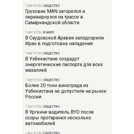
7 АВГУСТА
|
ОБЩЕСТВО
Грузовик MAN загорелся и
перевернулся на трассе в
Самаркандской области
7 АВГУСТА
|
В МИРЕ
В Саудовской Аравии заподозрили
Иран в подготовке нападения
7 АВГУСТА
|
ОБЩЕСТВО
В Узбекистане создадут
энергетические паспорта для всех
махаллей
7 АВГУСТА
|
ОБЩЕСТВО
Более 20 тонн винограда из
Узбекистана не допустили на рынок
России
7 АВГУСТА
|
ОБЩЕСТВО
В Ургенче водитель BYD после
ссоры протаранил несколько
автомобилей
7 АВГУСТА
|
ОБЩЕСТВО