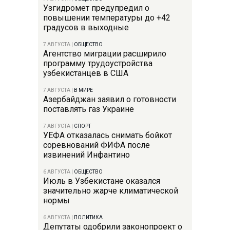
Узгидромет предупредил о
повышении температуры до +42
градусов в выходные
7 АВГУСТА
|
ОБЩЕСТВО
Агентство миграции расширило
программу трудоустройства
узбекистанцев в США
7 АВГУСТА
|
В МИРЕ
Азербайджан заявил о готовности
поставлять газ Украине
7 АВГУСТА
|
СПОРТ
УЕФА отказалась снимать бойкот
соревнований ФИФА после
извинений Инфантино
6 АВГУСТА
|
ОБЩЕСТВО
Июль в Узбекистане оказался
значительно жарче климатической
нормы
6 АВГУСТА
|
ПОЛИТИКА
Депутаты одобрили законопроект о