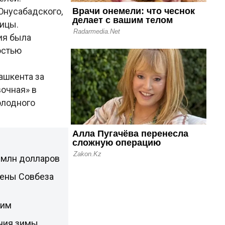
Юнусабадского,
лицы.
ия была
остью
ашкента за
вочная» в
олодного
 млн долларов
лены Совбеза
жим
ения зимы