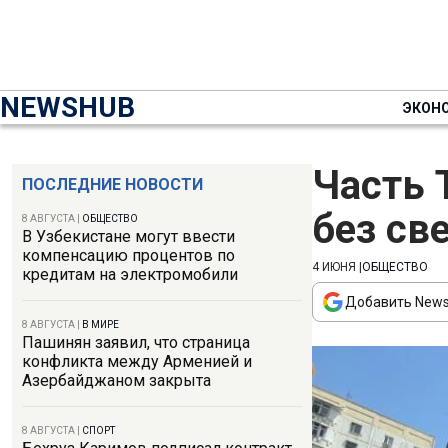
NEWSHUB
ЭКОН
Часть 
ПОСЛЕДНИЕ НОВОСТИ
без св
8 АВГУСТА
|
ОБЩЕСТВО
В Узбекистане могут ввести
компенсацию процентов по
4 ИЮНЯ
|
ОБЩЕСТВО
кредитам на электромобили
Добавить News
8 АВГУСТА
|
В МИРЕ
Пашинян заявил, что страница
конфликта между Арменией и
Азербайджаном закрыта
8 АВГУСТА
|
СПОРТ