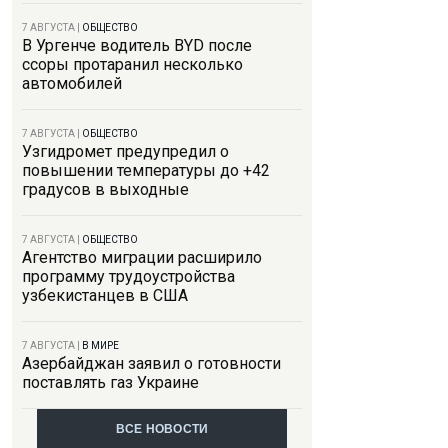
7 АВГУСТА
|
ОБЩЕСТВО
В Ургенче водитель BYD после
ссоры протаранил несколько
автомобилей
7 АВГУСТА
|
ОБЩЕСТВО
Узгидромет предупредил о
повышении температуры до +42
градусов в выходные
7 АВГУСТА
|
ОБЩЕСТВО
Агентство миграции расширило
программу трудоустройства
узбекистанцев в США
7 АВГУСТА
|
В МИРЕ
Азербайджан заявил о готовности
поставлять газ Украине
ВСЕ НОВОСТИ