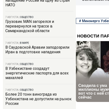
нападение России на одну из стран
НАТО
7 АВГУСТА
|
ОБЩЕСТВО
#
Минэнерго Узбе
Грузовик MAN загорелся и
перевернулся на трассе в
Самаркандской области
7 АВГУСТА
|
В МИРЕ
В Саудовской Аравии заподозрили
Иран в подготовке нападения
7 АВГУСТА
|
ОБЩЕСТВО
В Узбекистане создадут
энергетические паспорта для всех
махаллей
7 АВГУСТА
|
ОБЩЕСТВО
Более 20 тонн винограда из
Узбекистана не допустили на рынок
России