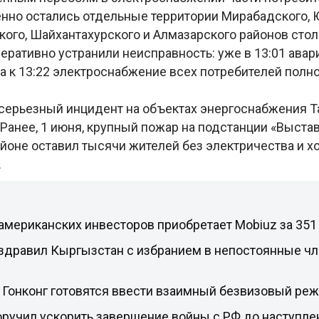
енно остались отдельные территории Мирабадского, 
кого, Шайхантахурского и Алмазарского районов сто
еративно устранили неисправность: уже в 13:01 авар
 а к 13:22 электроснабжение всех потребителей полн
 серьезный инцидент на объектах энергоснабжения Т
Ранее, 1 июня, крупный пожар на подстанции «Выста
йоне оставил тысячи жителей без электричества и х
.
американских инвесторов приобретает Mobiuz за 351
здравил Кыргызстан с избранием в непостоянные ч
 Гонконг готовятся ввести взаимный безвизовый ре
оручил ускорить завершение войны с РФ до наступл