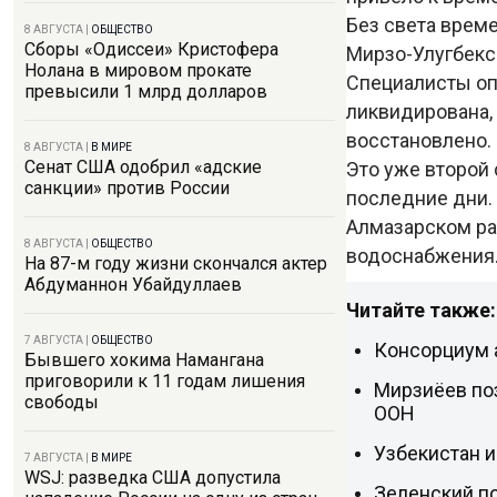
Без света врем
8 АВГУСТА
|
ОБЩЕСТВО
Сборы «Одиссеи» Кристофера
Мирзо-Улугбекс
Нолана в мировом прокате
Специалисты оп
превысили 1 млрд долларов
ликвидирована,
восстановлено.
8 АВГУСТА
|
В МИРЕ
Сенат США одобрил «адские
Это уже второй
санкции» против России
последние дни. 
Алмазарском ра
8 АВГУСТА
|
ОБЩЕСТВО
водоснабжения
На 87-м году жизни скончался актер
Абдуманнон Убайдуллаев
Читайте также:
7 АВГУСТА
|
ОБЩЕСТВО
Консорциум 
Бывшего хокима Намангана
приговорили к 11 годам лишения
Мирзиёев по
свободы
ООН
Узбекистан и
7 АВГУСТА
|
В МИРЕ
WSJ: разведка США допустила
Зеленский п