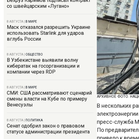
Бехруз Каримов подписал контракт
со швейцарским «Лугано»
8 АВГУСТА
|
В МИРЕ
Маск отказался разрешить Украине
использовать Starlink для ударов
вглубь России
8 АВГУСТА
|
ОБЩЕСТВО
В Узбекистане выявили волну
кибератак на госорганизации и
компании через RDP
8 АВГУСТА
|
В МИРЕ
СМИ: США рассматривают сценарий
АРХИВНОЕ ФОТО. НАЦ
смены власти на Кубе по примеру
Венесуэлы
В нескольких р
электроэнергии 
пресс-служба М
8 АВГУСТА
|
ПОЛИТИКА
Сенат одобрил закон о правовом
По предварител
статусе администрации президента
привело к врем