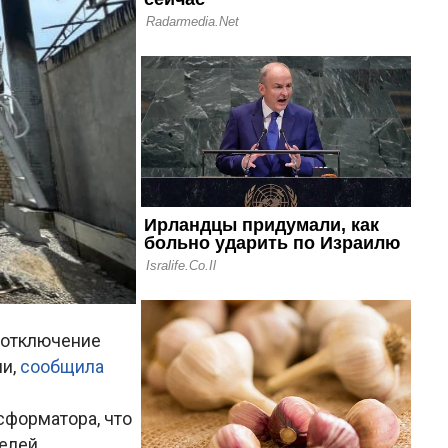
 отключение
ии,
сообщила
сформатора, что
елей.