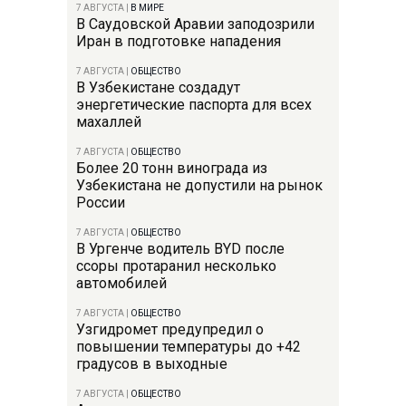
7 АВГУСТА
|
В МИРЕ
В Саудовской Аравии заподозрили
Иран в подготовке нападения
7 АВГУСТА
|
ОБЩЕСТВО
В Узбекистане создадут
энергетические паспорта для всех
махаллей
7 АВГУСТА
|
ОБЩЕСТВО
Более 20 тонн винограда из
Узбекистана не допустили на рынок
России
7 АВГУСТА
|
ОБЩЕСТВО
В Ургенче водитель BYD после
ссоры протаранил несколько
автомобилей
7 АВГУСТА
|
ОБЩЕСТВО
Узгидромет предупредил о
повышении температуры до +42
градусов в выходные
7 АВГУСТА
|
ОБЩЕСТВО