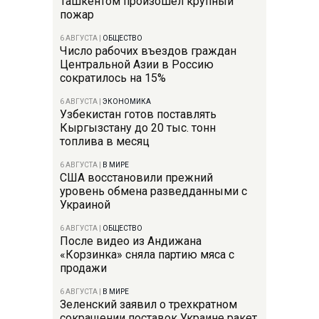
Ташкентом произошел крупный
пожар
6 АВГУСТА
|
ОБЩЕСТВО
Число рабочих въездов граждан
Центральной Азии в Россию
сократилось на 15%
6 АВГУСТА
|
ЭКОНОМИКА
Узбекистан готов поставлять
Кыргызстану до 20 тыс. тонн
топлива в месяц
6 АВГУСТА
|
В МИРЕ
США восстановили прежний
уровень обмена разведданными с
Украиной
6 АВГУСТА
|
ОБЩЕСТВО
После видео из Андижана
«Корзинка» сняла партию мяса с
продажи
6 АВГУСТА
|
В МИРЕ
Зеленский заявил о трехкратном
сокращении поставок Украине ракет