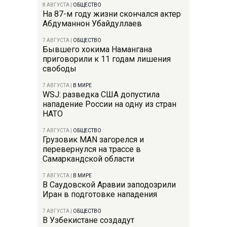
8 АВГУСТА
|
ОБЩЕСТВО
На 87-м году жизни скончался актер
Абдуманнон Убайдуллаев
7 АВГУСТА
|
ОБЩЕСТВО
Бывшего хокима Намангана
приговорили к 11 годам лишения
свободы
7 АВГУСТА
|
В МИРЕ
WSJ: разведка США допустила
нападение России на одну из стран
НАТО
7 АВГУСТА
|
ОБЩЕСТВО
Грузовик MAN загорелся и
перевернулся на трассе в
Самаркандской области
7 АВГУСТА
|
В МИРЕ
В Саудовской Аравии заподозрили
Иран в подготовке нападения
7 АВГУСТА
|
ОБЩЕСТВО
В Узбекистане создадут