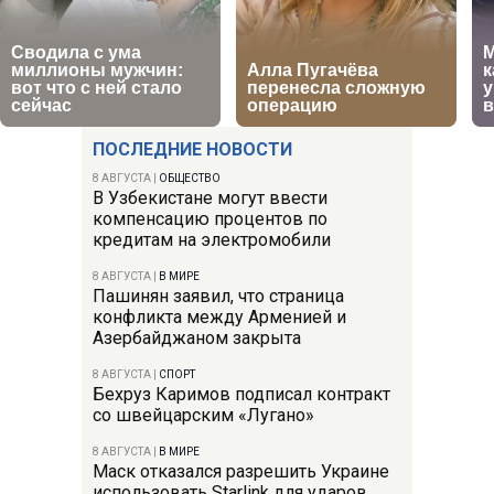
ПОСЛЕДНИЕ НОВОСТИ
8 АВГУСТА
|
ОБЩЕСТВО
В Узбекистане могут ввести
компенсацию процентов по
кредитам на электромобили
8 АВГУСТА
|
В МИРЕ
Пашинян заявил, что страница
конфликта между Арменией и
Азербайджаном закрыта
8 АВГУСТА
|
СПОРТ
Бехруз Каримов подписал контракт
со швейцарским «Лугано»
8 АВГУСТА
|
В МИРЕ
Маск отказался разрешить Украине
использовать Starlink для ударов