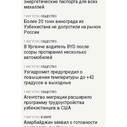
энергетические паспорта для всех
махаллей
7 АВГУСТА
|
ОБЩЕСТВО
Более 20 тонн винограда из
Узбекистана не допустили на рынок
России
7 АВГУСТА
|
ОБЩЕСТВО
В Ургенче водитель BYD после
ссоры протаранил несколько
автомобилей
7 АВГУСТА
|
ОБЩЕСТВО
Узгидромет предупредил о
повышении температуры до +42
градусов в выходные
7 АВГУСТА
|
ОБЩЕСТВО
Агентство миграции расширило
программу трудоустройства
узбекистанцев в США
7 АВГУСТА
|
В МИРЕ
Азербайджан заявил о готовности