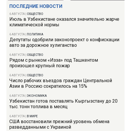
ПОСЛЕДНИЕ НОВОСТИ
6 АВГУСТА
|
ОБЩЕСТВО
Июль в Узбекистане оказался значительно жарче
климатической нормы
6 АВГУСТА
|
ПОЛИТИКА
Депутаты одобрили законопроект о конфискации
авто за дорожное хулиганство
6 АВГУСТА
|
ОБЩЕСТВО
Рядом с рынком «Изза» под Ташкентом
произошел крупный пожар
6 АВГУСТА
|
ОБЩЕСТВО
Число рабочих въездов граждан Центральной
Азии в Россию сократилось на 15%
6 АВГУСТА
|
ЭКОНОМИКА
Узбекистан готов поставлять Кыргызстану до 20
тыс. тонн топлива в месяц
6 АВГУСТА
|
В МИРЕ
США восстановили прежний уровень обмена
разведданными с Украиной