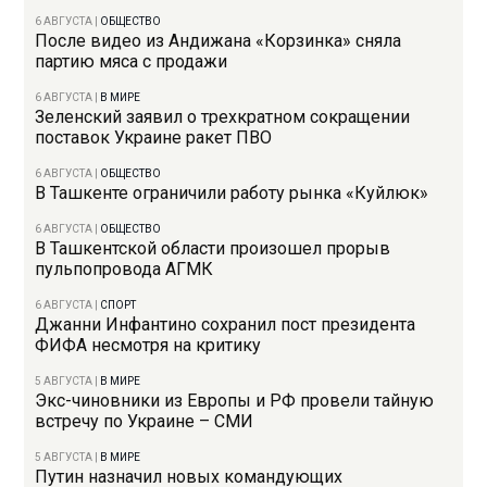
6 АВГУСТА
|
ОБЩЕСТВО
После видео из Андижана «Корзинка» сняла
партию мяса с продажи
6 АВГУСТА
|
В МИРЕ
Зеленский заявил о трехкратном сокращении
поставок Украине ракет ПВО
6 АВГУСТА
|
ОБЩЕСТВО
В Ташкенте ограничили работу рынка «Куйлюк»
6 АВГУСТА
|
ОБЩЕСТВО
В Ташкентской области произошел прорыв
пульпопровода АГМК
6 АВГУСТА
|
СПОРТ
Джанни Инфантино сохранил пост президента
ФИФА несмотря на критику
5 АВГУСТА
|
В МИРЕ
Экс-чиновники из Европы и РФ провели тайную
встречу по Украине – СМИ
5 АВГУСТА
|
В МИРЕ
Путин назначил новых командующих