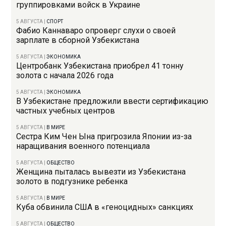
группировками войск в Украине
5 АВГУСТА
|
СПОРТ
Фабио Каннаваро опроверг слухи о своей
зарплате в сборной Узбекистана
5 АВГУСТА
|
ЭКОНОМИКА
Центробанк Узбекистана приобрел 41 тонну
золота с начала 2026 года
5 АВГУСТА
|
ЭКОНОМИКА
В Узбекистане предложили ввести сертификацию
частных учебных центров
5 АВГУСТА
|
В МИРЕ
Сестра Ким Чен Ына пригрозила Японии из-за
наращивания военного потенциала
5 АВГУСТА
|
ОБЩЕСТВО
Женщина пыталась вывезти из Узбекистана
золото в подгузнике ребенка
5 АВГУСТА
|
В МИРЕ
Куба обвинила США в «геноцидных» санкциях
5 АВГУСТА
|
ОБЩЕСТВО