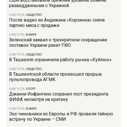
США восстановили прежний уровень обмена
разведданными с Украиной
6 АВГУСТА
|
ОБЩЕСТВО
После видео из Андижана «Корзинка» сняла
партию мяса с продажи
6 АВГУСТА
|
В МИРЕ
Зеленский заявил о трехкратном сокращении
поставок Украине ракет ПВО
6 АВГУСТА
|
ОБЩЕСТВО
В Ташкенте ограничили работу рынка «Куйлюк»
6 АВГУСТА
|
ОБЩЕСТВО
В Ташкентской области произошел прорыв
пульпопровода АГМК
6 АВГУСТА
|
СПОРТ
Джанни Инфантино сохранил пост президента
ФИФА несмотря на критику
5 АВГУСТА
|
В МИРЕ
Экс-чиновники из Европы и РФ провели тайную
встречу по Украине – СМИ