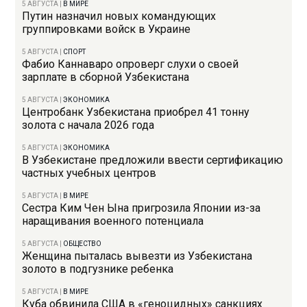
5 АВГУСТА
|
В МИРЕ
Путин назначил новых командующих
группировками войск в Украине
5 АВГУСТА
|
СПОРТ
Фабио Каннаваро опроверг слухи о своей
зарплате в сборной Узбекистана
5 АВГУСТА
|
ЭКОНОМИКА
Центробанк Узбекистана приобрел 41 тонну
золота с начала 2026 года
5 АВГУСТА
|
ЭКОНОМИКА
В Узбекистане предложили ввести сертификацию
частных учебных центров
5 АВГУСТА
|
В МИРЕ
Сестра Ким Чен Ына пригрозила Японии из-за
наращивания военного потенциала
5 АВГУСТА
|
ОБЩЕСТВО
Женщина пыталась вывезти из Узбекистана
золото в подгузнике ребенка
5 АВГУСТА
|
В МИРЕ
Куба обвинила США в «геноцидных» санкциях