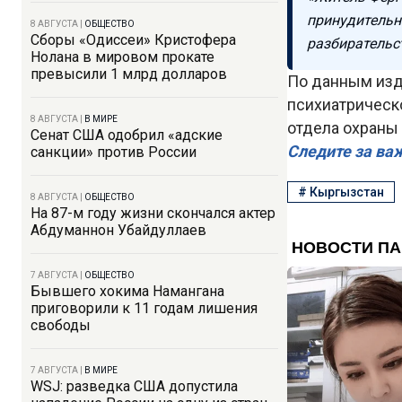
принудительн
8 АВГУСТА
|
ОБЩЕСТВО
Сборы «Одиссеи» Кристофера
разбирательс
Нолана в мировом прокате
превысили 1 млрд долларов
По данным изда
психиатрическ
8 АВГУСТА
|
В МИРЕ
отдела охраны 
Сенат США одобрил «адские
Следите за ва
санкции» против России
#
Кыргызстан
8 АВГУСТА
|
ОБЩЕСТВО
На 87-м году жизни скончался актер
Абдуманнон Убайдуллаев
7 АВГУСТА
|
ОБЩЕСТВО
Бывшего хокима Намангана
приговорили к 11 годам лишения
свободы
7 АВГУСТА
|
В МИРЕ
WSJ: разведка США допустила