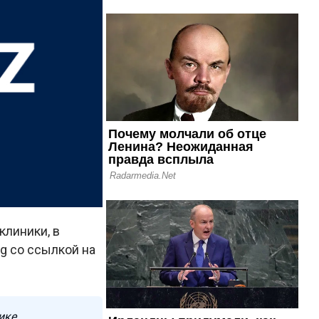
клиники, в
g со ссылкой на
ике