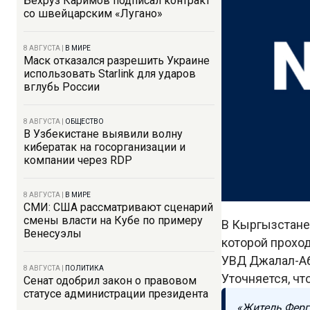
Бехруз Каримов подписал контракт
со швейцарским «Лугано»
8 АВГУСТА
|
В МИРЕ
Маск отказался разрешить Украине
использовать Starlink для ударов
вглубь России
8 АВГУСТА
|
ОБЩЕСТВО
В Узбекистане выявили волну
кибератак на госорганизации и
компании через RDP
8 АВГУСТА
|
В МИРЕ
СМИ: США рассматривают сценарий
смены власти на Кубе по примеру
В Кыргызстане
Венесуэлы
которой проход
УВД Джалал-Аб
8 АВГУСТА
|
ПОЛИТИКА
Уточняется, чт
Сенат одобрил закон о правовом
статусе администрации президента
«Житель Ферга