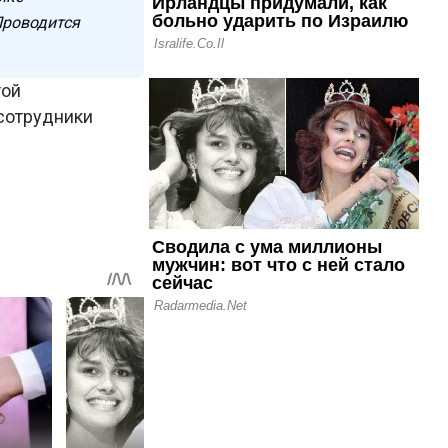
Проводится
той
сотрудники