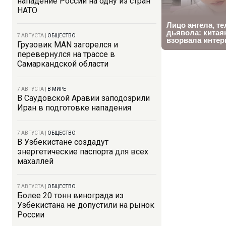
нападение России на одну из стран
НАТО
7 АВГУСТА
|
ОБЩЕСТВО
Грузовик MAN загорелся и
перевернулся на трассе в
Самаркандской области
7 АВГУСТА
|
В МИРЕ
В Саудовской Аравии заподозрили
Иран в подготовке нападения
7 АВГУСТА
|
ОБЩЕСТВО
В Узбекистане создадут
энергетические паспорта для всех
махаллей
7 АВГУСТА
|
ОБЩЕСТВО
Более 20 тонн винограда из
Узбекистана не допустили на рынок
России