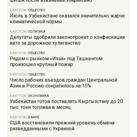
ФИФА после извинений Инфантино
6 АВГУСТА
|
ОБЩЕСТВО
Июль в Узбекистане оказался значительно жарче
климатической нормы
6 АВГУСТА
|
ПОЛИТИКА
Депутаты одобрили законопроект о конфискации
авто за дорожное хулиганство
6 АВГУСТА
|
ОБЩЕСТВО
Рядом с рынком «Изза» под Ташкентом
произошел крупный пожар
6 АВГУСТА
|
ОБЩЕСТВО
Число рабочих въездов граждан Центральной
Азии в Россию сократилось на 15%
6 АВГУСТА
|
ЭКОНОМИКА
Узбекистан готов поставлять Кыргызстану до 20
тыс. тонн топлива в месяц
6 АВГУСТА
|
В МИРЕ
США восстановили прежний уровень обмена
разведданными с Украиной