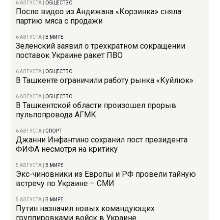
6 АВГУСТА
|
ОБЩЕСТВО
После видео из Андижана «Корзинка» сняла
партию мяса с продажи
6 АВГУСТА
|
В МИРЕ
Зеленский заявил о трехкратном сокращении
поставок Украине ракет ПВО
6 АВГУСТА
|
ОБЩЕСТВО
В Ташкенте ограничили работу рынка «Куйлюк»
6 АВГУСТА
|
ОБЩЕСТВО
В Ташкентской области произошел прорыв
пульпопровода АГМК
6 АВГУСТА
|
СПОРТ
Джанни Инфантино сохранил пост президента
ФИФА несмотря на критику
5 АВГУСТА
|
В МИРЕ
Экс-чиновники из Европы и РФ провели тайную
встречу по Украине – СМИ
5 АВГУСТА
|
В МИРЕ
Путин назначил новых командующих
группировками войск в Украине