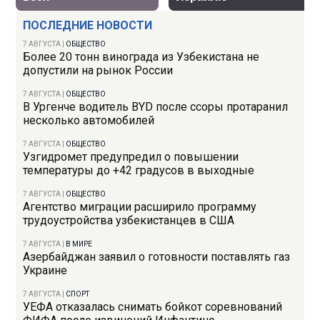
ПОСЛЕДНИЕ НОВОСТИ
7 АВГУСТА
|
ОБЩЕСТВО
Более 20 тонн винограда из Узбекистана не
допустили на рынок России
7 АВГУСТА
|
ОБЩЕСТВО
В Ургенче водитель BYD после ссоры протаранил
несколько автомобилей
7 АВГУСТА
|
ОБЩЕСТВО
Узгидромет предупредил о повышении
температуры до +42 градусов в выходные
7 АВГУСТА
|
ОБЩЕСТВО
Агентство миграции расширило программу
трудоустройства узбекистанцев в США
7 АВГУСТА
|
В МИРЕ
Азербайджан заявил о готовности поставлять газ
Украине
7 АВГУСТА
|
СПОРТ
УЕФА отказалась снимать бойкот соревнований