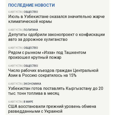
ПОСЛЕДНИЕ НОВОСТИ
6 АВГУСТА
|
ОБЩЕСТВО
Июль в Узбекистане оказался значительно жарче
климатической нормы
6 АВГУСТА
|
ПОЛИТИКА
Депутаты одобрили законопроект о конфискации
авто за дорожное хулиганство
6 АВГУСТА
|
ОБЩЕСТВО
Рядом с рынком «Изза» под Ташкентом
произошел крупный пожар
6 АВГУСТА
|
ОБЩЕСТВО
Число рабочих въездов граждан Центральной
Азии в Россию сократилось на 15%
6 АВГУСТА
|
ЭКОНОМИКА
Узбекистан готов поставлять Кыргызстану до 20
тыс. тонн топлива в месяц
6 АВГУСТА
|
В МИРЕ
США восстановили прежний уровень обмена
разведданными с Украиной