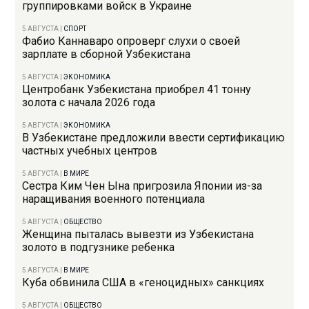
группировками войск в Украине
5 АВГУСТА
|
СПОРТ
Фабио Каннаваро опроверг слухи о своей
зарплате в сборной Узбекистана
5 АВГУСТА
|
ЭКОНОМИКА
Центробанк Узбекистана приобрел 41 тонну
золота с начала 2026 года
5 АВГУСТА
|
ЭКОНОМИКА
В Узбекистане предложили ввести сертификацию
частных учебных центров
5 АВГУСТА
|
В МИРЕ
Сестра Ким Чен Ына пригрозила Японии из-за
наращивания военного потенциала
5 АВГУСТА
|
ОБЩЕСТВО
Женщина пыталась вывезти из Узбекистана
золото в подгузнике ребенка
5 АВГУСТА
|
В МИРЕ
Куба обвинила США в «геноцидных» санкциях
5 АВГУСТА
|
ОБЩЕСТВО