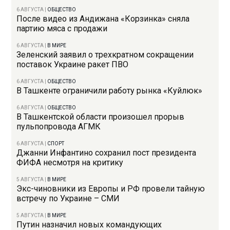
6 АВГУСТА
|
ОБЩЕСТВО
После видео из Андижана «Корзинка» сняла
партию мяса с продажи
6 АВГУСТА
|
В МИРЕ
Зеленский заявил о трехкратном сокращении
поставок Украине ракет ПВО
6 АВГУСТА
|
ОБЩЕСТВО
В Ташкенте ограничили работу рынка «Куйлюк»
6 АВГУСТА
|
ОБЩЕСТВО
В Ташкентской области произошел прорыв
пульпопровода АГМК
6 АВГУСТА
|
СПОРТ
Джанни Инфантино сохранил пост президента
ФИФА несмотря на критику
5 АВГУСТА
|
В МИРЕ
Экс-чиновники из Европы и РФ провели тайную
встречу по Украине – СМИ
5 АВГУСТА
|
В МИРЕ
Путин назначил новых командующих