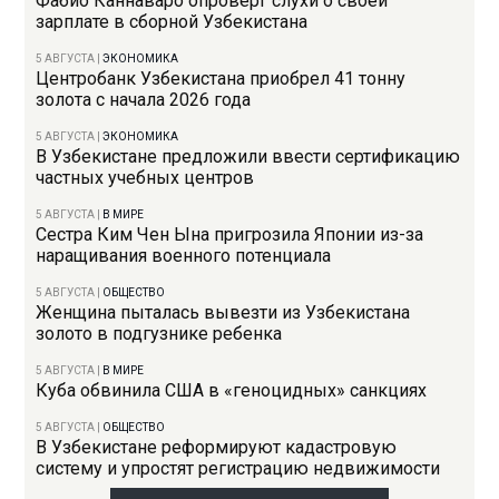
Фабио Каннаваро опроверг слухи о своей
зарплате в сборной Узбекистана
5 АВГУСТА
|
ЭКОНОМИКА
Центробанк Узбекистана приобрел 41 тонну
золота с начала 2026 года
5 АВГУСТА
|
ЭКОНОМИКА
В Узбекистане предложили ввести сертификацию
частных учебных центров
5 АВГУСТА
|
В МИРЕ
Сестра Ким Чен Ына пригрозила Японии из-за
наращивания военного потенциала
5 АВГУСТА
|
ОБЩЕСТВО
Женщина пыталась вывезти из Узбекистана
золото в подгузнике ребенка
5 АВГУСТА
|
В МИРЕ
Куба обвинила США в «геноцидных» санкциях
5 АВГУСТА
|
ОБЩЕСТВО
В Узбекистане реформируют кадастровую
систему и упростят регистрацию недвижимости