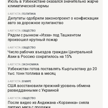
Июль в Узбекистане оказался значительно жарче
климатической нормы
6 АВГУСТА
|
ПОЛИТИКА
Депутаты одобрили законопроект о конфискации
авто за дорожное хулиганство
6 АВГУСТА
|
ОБЩЕСТВО
Рядом с рынком «Изза» под Ташкентом
произошел крупный пожар
6 АВГУСТА
|
ОБЩЕСТВО
Число рабочих въездов граждан Центральной
Азии в Россию сократилось на 15%
6 АВГУСТА
|
ЭКОНОМИКА
Узбекистан готов поставлять Кыргызстану до 20
тыс. тонн топлива в месяц
6 АВГУСТА
|
В МИРЕ
США восстановили прежний уровень обмена
разведданными с Украиной
6 АВГУСТА
|
ОБЩЕСТВО
После видео из Андижана «Корзинка» сняла
партию мяса с продажи