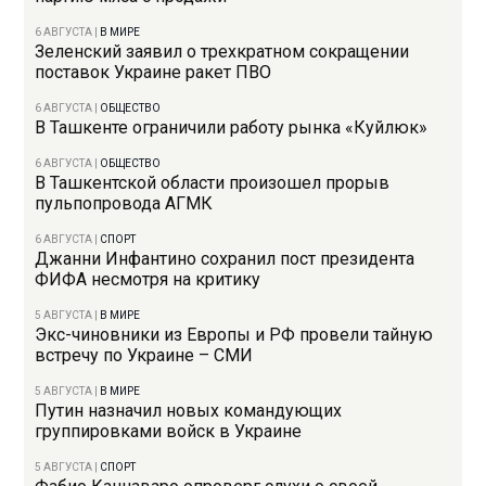
6 АВГУСТА
|
В МИРЕ
Зеленский заявил о трехкратном сокращении
поставок Украине ракет ПВО
6 АВГУСТА
|
ОБЩЕСТВО
В Ташкенте ограничили работу рынка «Куйлюк»
6 АВГУСТА
|
ОБЩЕСТВО
В Ташкентской области произошел прорыв
пульпопровода АГМК
6 АВГУСТА
|
СПОРТ
Джанни Инфантино сохранил пост президента
ФИФА несмотря на критику
5 АВГУСТА
|
В МИРЕ
Экс-чиновники из Европы и РФ провели тайную
встречу по Украине – СМИ
5 АВГУСТА
|
В МИРЕ
Путин назначил новых командующих
группировками войск в Украине
5 АВГУСТА
|
СПОРТ