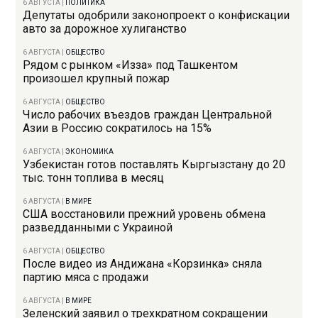
6 АВГУСТА
|
ПОЛИТИКА
Депутаты одобрили законопроект о конфискации
авто за дорожное хулиганство
6 АВГУСТА
|
ОБЩЕСТВО
Рядом с рынком «Изза» под Ташкентом
произошел крупный пожар
6 АВГУСТА
|
ОБЩЕСТВО
Число рабочих въездов граждан Центральной
Азии в Россию сократилось на 15%
6 АВГУСТА
|
ЭКОНОМИКА
Узбекистан готов поставлять Кыргызстану до 20
тыс. тонн топлива в месяц
6 АВГУСТА
|
В МИРЕ
США восстановили прежний уровень обмена
разведданными с Украиной
6 АВГУСТА
|
ОБЩЕСТВО
После видео из Андижана «Корзинка» сняла
партию мяса с продажи
6 АВГУСТА
|
В МИРЕ
Зеленский заявил о трехкратном сокращении