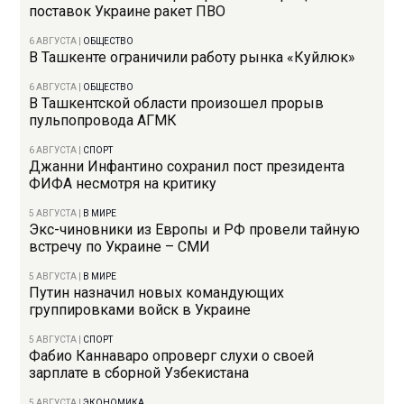
поставок Украине ракет ПВО
6 АВГУСТА
|
ОБЩЕСТВО
В Ташкенте ограничили работу рынка «Куйлюк»
6 АВГУСТА
|
ОБЩЕСТВО
В Ташкентской области произошел прорыв
пульпопровода АГМК
6 АВГУСТА
|
СПОРТ
Джанни Инфантино сохранил пост президента
ФИФА несмотря на критику
5 АВГУСТА
|
В МИРЕ
Экс-чиновники из Европы и РФ провели тайную
встречу по Украине – СМИ
5 АВГУСТА
|
В МИРЕ
Путин назначил новых командующих
группировками войск в Украине
5 АВГУСТА
|
СПОРТ
Фабио Каннаваро опроверг слухи о своей
зарплате в сборной Узбекистана
5 АВГУСТА
|
ЭКОНОМИКА