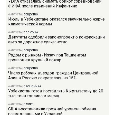
УЕФА отказалась снимать бойкот соревнований
ФИФА после извинений Инфантино
6 АВГУСТА
|
ОБЩЕСТВО
Июль в Узбекистане оказался значительно жарче
климатической нормы
6 АВГУСТА
|
ПОЛИТИКА
Депутаты одобрили законопроект о конфискации
авто за дорожное хулиганство
6 АВГУСТА
|
ОБЩЕСТВО
Рядом с рынком «Изза» под Ташкентом
произошел крупный пожар
6 АВГУСТА
|
ОБЩЕСТВО
Число рабочих въездов граждан Центральной
Азии в Россию сократилось на 15%
6 АВГУСТА
|
ЭКОНОМИКА
Узбекистан готов поставлять Кыргызстану до 20
тыс. тонн топлива в месяц
6 АВГУСТА
|
В МИРЕ
США восстановили прежний уровень обмена
разведданными с Украиной