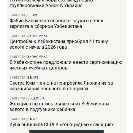
группировками войск в Украине
5 АВГУСТА
|
СПОРТ
Фабио Каннаваро опроверг слухи о своей
зарплате в сборной Узбекистана
5 АВГУСТА
|
ЭКОНОМИКА
Центробанк Узбекистана приобрел 41 тонну
золота с начала 2026 года
5 АВГУСТА
|
ЭКОНОМИКА
В Узбекистане предложили ввести сертификацию
частных учебных центров
5 АВГУСТА
|
В МИРЕ
Сестра Ким Чен Ына пригрозила Японии из-за
наращивания военного потенциала
5 АВГУСТА
|
ОБЩЕСТВО
Женщина пыталась вывезти из Узбекистана
золото в подгузнике ребенка
5 АВГУСТА
|
В МИРЕ
Куба обвинила США в «геноцидных» санкциях