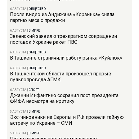
6 АВГУСТА
|
ОБЩЕСТВО
После видео из Андижана «Корзинка» сняла
партию мяса с продажи
6 АВГУСТА
|
В МИРЕ
Зеленский заявил о трехкратном сокращении
поставок Украине ракет ПВО
6 АВГУСТА
|
ОБЩЕСТВО
В Ташкенте ограничили работу рынка «Куйлюк»
6 АВГУСТА
|
ОБЩЕСТВО
В Ташкентской области произошел прорыв
пульпопровода АГМК
6 АВГУСТА
|
СПОРТ
Джанни Инфантино сохранил пост президента
ФИФА несмотря на критику
5 АВГУСТА
|
В МИРЕ
Экс-чиновники из Европы и РФ провели тайную
встречу по Украине – СМИ
5 АВГУСТА
|
В МИРЕ
Путин назначил новых командующих