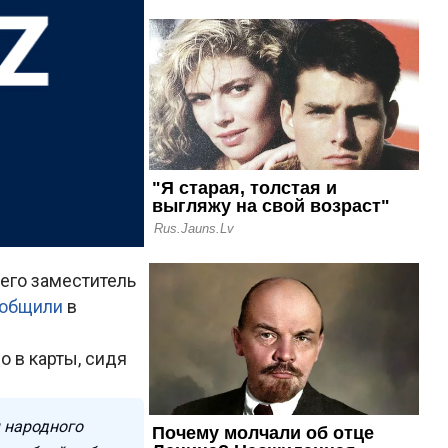
его заместитель
общили
в
о в карты, сидя
 народного