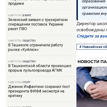
образования. 
продажи
организацион
правилам вну
6 АВГУСТА
|
В МИРЕ
Зеленский заявил о трехкратном
Директор школ
сокращении поставок Украине
ракет ПВО
освобождены о
Следите за ва
6 АВГУСТА
|
ОБЩЕСТВО
В Ташкенте ограничили работу
#
Навоийская о
рынка «Куйлюк»
6 АВГУСТА
|
ОБЩЕСТВО
В Ташкентской области произошел
прорыв пульпопровода АГМК
6 АВГУСТА
|
СПОРТ
Джанни Инфантино сохранил пост
президента ФИФА несмотря на
критику