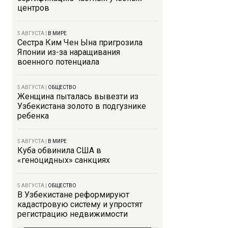
центров
5 АВГУСТА
|
В МИРЕ
Сестра Ким Чен Ына пригрозила
Японии из-за наращивания
военного потенциала
5 АВГУСТА
|
ОБЩЕСТВО
Женщина пыталась вывезти из
Узбекистана золото в подгузнике
ребенка
5 АВГУСТА
|
В МИРЕ
Куба обвинила США в
«геноцидных» санкциях
5 АВГУСТА
|
ОБЩЕСТВО
В Узбекистане реформируют
кадастровую систему и упростят
регистрацию недвижимости