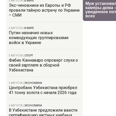
5 АВГУСТА
|
В МИРЕ
Экс-чиновники из Европы и РФ
провели тайную встречу по Украине
– СМИ
5 АВГУСТА
|
В МИРЕ
Путин назначил новых
командующих группировками
войск в Украине
5 АВГУСТА
|
СПОРТ
Фабио Каннаваро опроверг слухи о
своей зарплате в сборной
Узбекистана
5 АВГУСТА
|
ЭКОНОМИКА
Центробанк Узбекистана приобрел
41 тонну золота с начала 2026 года
5 АВГУСТА
|
ЭКОНОМИКА
В Узбекистане предложили ввести
сертификацию частных учебных