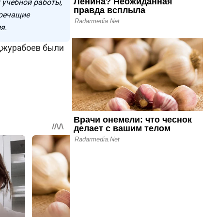
 учебной работы,
оречащие
я.
.Джурабоев были