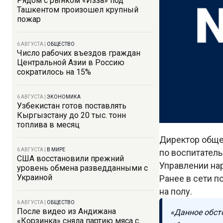
Рядом с рынком «Изза» под
Ташкентом произошел крупный
пожар
6 АВГУСТА
|
ОБЩЕСТВО
Число рабочих въездов граждан
Центральной Азии в Россию
сократилось на 15%
6 АВГУСТА
|
ЭКОНОМИКА
Узбекистан готов поставлять
Кыргызстану до 20 тыс. тонн
топлива в месяц
Директор обще
6 АВГУСТА
|
В МИРЕ
по воспитатель
США восстановили прежний
Управлении на
уровень обмена разведданными с
Украиной
Ранее в сети 
на полу.
6 АВГУСТА
|
ОБЩЕСТВО
После видео из Андижана
«Данное обст
«Корзинка» сняла партию мяса с