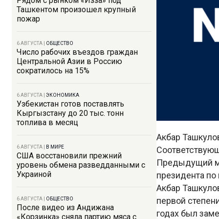
Рядом с рынком «Изза» под
Ташкентом произошел крупный
пожар
6 АВГУСТА
|
ОБЩЕСТВО
Число рабочих въездов граждан
Центральной Азии в Россию
сократилось на 15%
6 АВГУСТА
|
ЭКОНОМИКА
Узбекистан готов поставлять
Кыргызстану до 20 тыс. тонн
топлива в месяц
Акбар Ташкуло
6 АВГУСТА
|
В МИРЕ
Соответствующ
США восстановили прежний
Предыдущий ми
уровень обмена разведданными с
Украиной
президента по
Акбар Ташкулов
первой степени
6 АВГУСТА
|
ОБЩЕСТВО
После видео из Андижана
годах был зам
«Корзинка» сняла партию мяса с