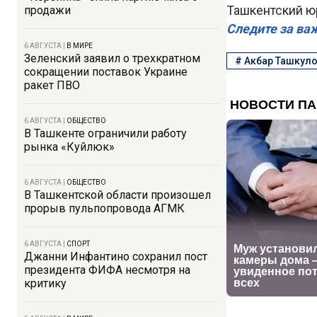
Ташкентский ю
продажи
Следите за ва
6 АВГУСТА
|
В МИРЕ
Зеленский заявил о трехкратном
#
Акбар Ташкул
сокращении поставок Украине
ракет ПВО
6 АВГУСТА
|
ОБЩЕСТВО
В Ташкенте ограничили работу
рынка «Куйлюк»
6 АВГУСТА
|
ОБЩЕСТВО
В Ташкентской области произошел
прорыв пульпопровода АГМК
6 АВГУСТА
|
СПОРТ
Джанни Инфантино сохранил пост
президента ФИФА несмотря на
критику