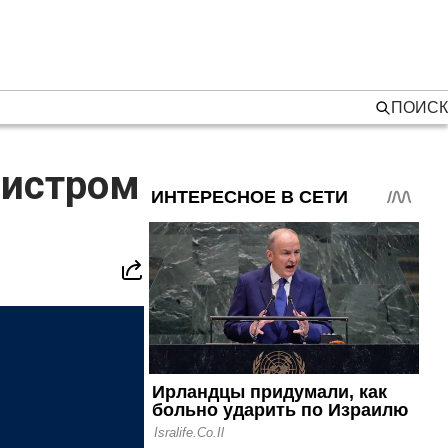
ПОИСК
нистром