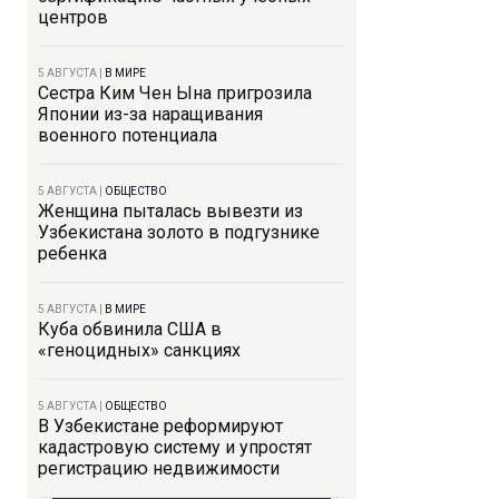
центров
5 АВГУСТА
|
В МИРЕ
Сестра Ким Чен Ына пригрозила
Японии из-за наращивания
военного потенциала
5 АВГУСТА
|
ОБЩЕСТВО
Женщина пыталась вывезти из
Узбекистана золото в подгузнике
ребенка
5 АВГУСТА
|
В МИРЕ
Куба обвинила США в
«геноцидных» санкциях
5 АВГУСТА
|
ОБЩЕСТВО
В Узбекистане реформируют
кадастровую систему и упростят
регистрацию недвижимости