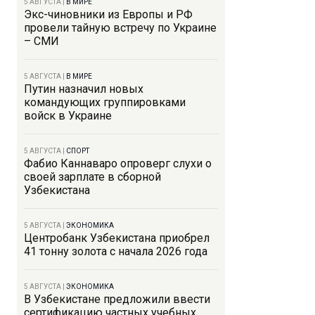
5 АВГУСТА
|
В МИРЕ
Экс-чиновники из Европы и РФ
провели тайную встречу по Украине
– СМИ
5 АВГУСТА
|
В МИРЕ
Путин назначил новых
командующих группировками
войск в Украине
5 АВГУСТА
|
СПОРТ
Фабио Каннаваро опроверг слухи о
своей зарплате в сборной
Узбекистана
5 АВГУСТА
|
ЭКОНОМИКА
Центробанк Узбекистана приобрел
41 тонну золота с начала 2026 года
5 АВГУСТА
|
ЭКОНОМИКА
В Узбекистане предложили ввести
сертификацию частных учебных