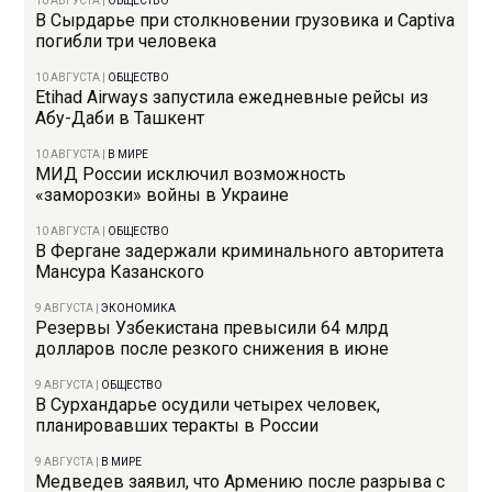
10 АВГУСТА
|
ОБЩЕСТВО
В Сырдарье при столкновении грузовика и Captiva
погибли три человека
10 АВГУСТА
|
ОБЩЕСТВО
Etihad Airways запустила ежедневные рейсы из
Абу-Даби в Ташкент
10 АВГУСТА
|
В МИРЕ
МИД России исключил возможность
«заморозки» войны в Украине
10 АВГУСТА
|
ОБЩЕСТВО
В Фергане задержали криминального авторитета
Мансура Казанского
9 АВГУСТА
|
ЭКОНОМИКА
Резервы Узбекистана превысили 64 млрд
долларов после резкого снижения в июне
9 АВГУСТА
|
ОБЩЕСТВО
В Сурхандарье осудили четырех человек,
планировавших теракты в России
9 АВГУСТА
|
В МИРЕ
Медведев заявил, что Армению после разрыва с