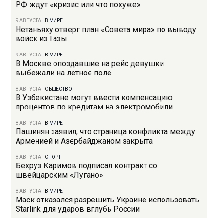
РФ ждут «кризис или что похуже»
9 АВГУСТА
|
В МИРЕ
Нетаньяху отверг план «Совета мира» по выводу
войск из Газы
9 АВГУСТА
|
В МИРЕ
В Москве опоздавшие на рейс девушки
выбежали на летное поле
8 АВГУСТА
|
ОБЩЕСТВО
В Узбекистане могут ввести компенсацию
процентов по кредитам на электромобили
8 АВГУСТА
|
В МИРЕ
Пашинян заявил, что страница конфликта между
Арменией и Азербайджаном закрыта
8 АВГУСТА
|
СПОРТ
Бехруз Каримов подписал контракт со
швейцарским «Лугано»
8 АВГУСТА
|
В МИРЕ
Маск отказался разрешить Украине использовать
Starlink для ударов вглубь России