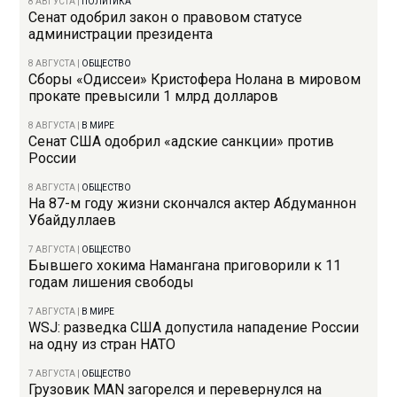
8 АВГУСТА
|
ПОЛИТИКА
Сенат одобрил закон о правовом статусе
администрации президента
8 АВГУСТА
|
ОБЩЕСТВО
Сборы «Одиссеи» Кристофера Нолана в мировом
прокате превысили 1 млрд долларов
8 АВГУСТА
|
В МИРЕ
Сенат США одобрил «адские санкции» против
России
8 АВГУСТА
|
ОБЩЕСТВО
На 87-м году жизни скончался актер Абдуманнон
Убайдуллаев
7 АВГУСТА
|
ОБЩЕСТВО
Бывшего хокима Намангана приговорили к 11
годам лишения свободы
7 АВГУСТА
|
В МИРЕ
WSJ: разведка США допустила нападение России
на одну из стран НАТО
7 АВГУСТА
|
ОБЩЕСТВО
Грузовик MAN загорелся и перевернулся на