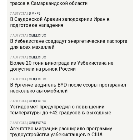
трассе в Самаркандской области
7 АВГУСТА
|
В МИРЕ
В Саудовской Аравии заподозрили Иран в
подготовке нападения
7 АВГУСТА
|
ОБЩЕСТВО
В Узбекистане создадут энергетические паспорта
для всех махаллей
7 АВГУСТА
|
ОБЩЕСТВО
Более 20 тонн винограда из Узбекистана не
допустили на рынок России
7 АВГУСТА
|
ОБЩЕСТВО
В Ургенче водитель BYD после ссоры протаранил
несколько автомобилей
7 АВГУСТА
|
ОБЩЕСТВО
Узгидромет предупредил о повышении
температуры до +42 градусов в выходные
7 АВГУСТА
|
ОБЩЕСТВО
Агентство миграции расширило программу
трудоустройства узбекистанцев в США