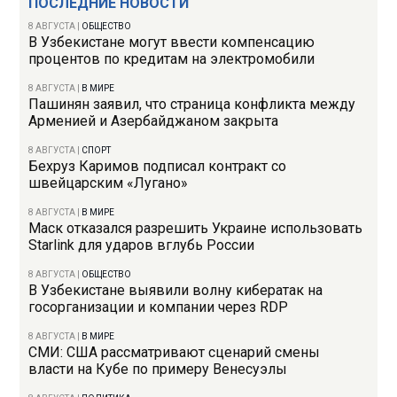
ПОСЛЕДНИЕ НОВОСТИ
8 АВГУСТА
|
ОБЩЕСТВО
В Узбекистане могут ввести компенсацию
процентов по кредитам на электромобили
8 АВГУСТА
|
В МИРЕ
Пашинян заявил, что страница конфликта между
Арменией и Азербайджаном закрыта
8 АВГУСТА
|
СПОРТ
Бехруз Каримов подписал контракт со
швейцарским «Лугано»
8 АВГУСТА
|
В МИРЕ
Маск отказался разрешить Украине использовать
Starlink для ударов вглубь России
8 АВГУСТА
|
ОБЩЕСТВО
В Узбекистане выявили волну кибератак на
госорганизации и компании через RDP
8 АВГУСТА
|
В МИРЕ
СМИ: США рассматривают сценарий смены
власти на Кубе по примеру Венесуэлы