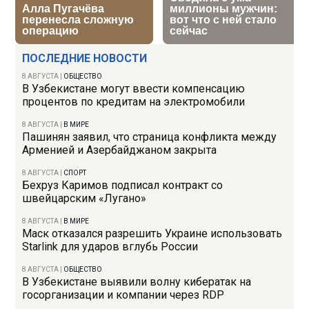
ПОСЛЕДНИЕ НОВОСТИ
8 АВГУСТА
|
ОБЩЕСТВО
В Узбекистане могут ввести компенсацию
процентов по кредитам на электромобили
8 АВГУСТА
|
В МИРЕ
Пашинян заявил, что страница конфликта между
Арменией и Азербайджаном закрыта
8 АВГУСТА
|
СПОРТ
Бехруз Каримов подписал контракт со
швейцарским «Лугано»
8 АВГУСТА
|
В МИРЕ
Маск отказался разрешить Украине использовать
Starlink для ударов вглубь России
8 АВГУСТА
|
ОБЩЕСТВО
В Узбекистане выявили волну кибератак на
госорганизации и компании через RDP