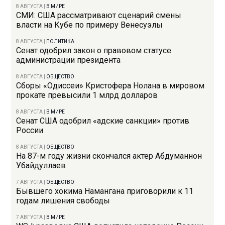
8 АВГУСТА
|
В МИРЕ
СМИ: США рассматривают сценарий смены
власти на Кубе по примеру Венесуэлы
8 АВГУСТА
|
ПОЛИТИКА
Сенат одобрил закон о правовом статусе
администрации президента
8 АВГУСТА
|
ОБЩЕСТВО
Сборы «Одиссеи» Кристофера Нолана в мировом
прокате превысили 1 млрд долларов
8 АВГУСТА
|
В МИРЕ
Сенат США одобрил «адские санкции» против
России
8 АВГУСТА
|
ОБЩЕСТВО
На 87-м году жизни скончался актер Абдуманнон
Убайдуллаев
7 АВГУСТА
|
ОБЩЕСТВО
Бывшего хокима Намангана приговорили к 11
годам лишения свободы
7 АВГУСТА
|
В МИРЕ