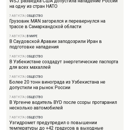
WSJ: разведка США допустила нападение России
на одну из стран НАТО
7 АВГУСТА
|
ОБЩЕСТВО
Грузовик MAN загорелся и перевернулся на
трассе в Самаркандской области
7 АВГУСТА
|
В МИРЕ
В Саудовской Аравии заподозрили Иран в
подготовке нападения
7 АВГУСТА
|
ОБЩЕСТВО
В Узбекистане создадут энергетические паспорта
для всех махаллей
7 АВГУСТА
|
ОБЩЕСТВО
Более 20 тонн винограда из Узбекистана не
допустили на рынок России
7 АВГУСТА
|
ОБЩЕСТВО
В Ургенче водитель BYD после ссоры протаранил
несколько автомобилей
7 АВГУСТА
|
ОБЩЕСТВО
Узгидромет предупредил о повышении
температуры до +42 градусов в выходные