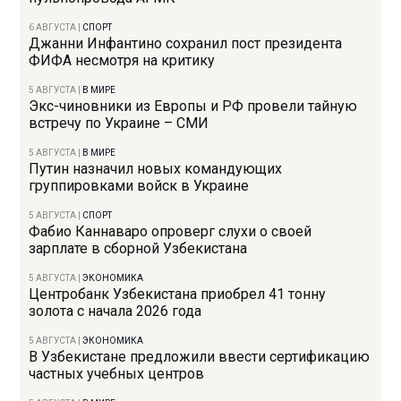
6 АВГУСТА
|
СПОРТ
Джанни Инфантино сохранил пост президента
ФИФА несмотря на критику
5 АВГУСТА
|
В МИРЕ
Экс-чиновники из Европы и РФ провели тайную
встречу по Украине – СМИ
5 АВГУСТА
|
В МИРЕ
Путин назначил новых командующих
группировками войск в Украине
5 АВГУСТА
|
СПОРТ
Фабио Каннаваро опроверг слухи о своей
зарплате в сборной Узбекистана
5 АВГУСТА
|
ЭКОНОМИКА
Центробанк Узбекистана приобрел 41 тонну
золота с начала 2026 года
5 АВГУСТА
|
ЭКОНОМИКА
В Узбекистане предложили ввести сертификацию
частных учебных центров