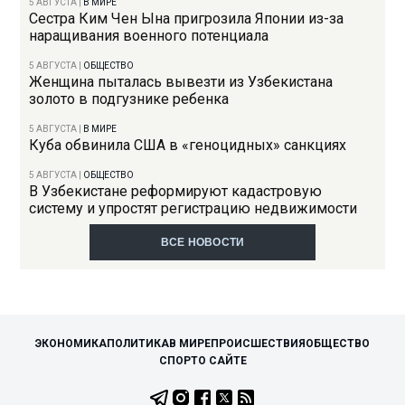
5 АВГУСТА
|
В МИРЕ
Сестра Ким Чен Ына пригрозила Японии из-за
наращивания военного потенциала
5 АВГУСТА
|
ОБЩЕСТВО
Женщина пыталась вывезти из Узбекистана
золото в подгузнике ребенка
5 АВГУСТА
|
В МИРЕ
Куба обвинила США в «геноцидных» санкциях
5 АВГУСТА
|
ОБЩЕСТВО
В Узбекистане реформируют кадастровую
систему и упростят регистрацию недвижимости
ВСЕ НОВОСТИ
ЭКОНОМИКА
ПОЛИТИКА
В МИРЕ
ПРОИСШЕСТВИЯ
ОБЩЕСТВО
СПОРТ
О САЙТЕ