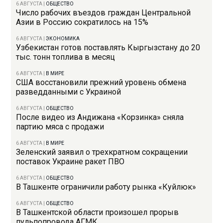
6 АВГУСТА
|
ОБЩЕСТВО
Число рабочих въездов граждан Центральной
Азии в Россию сократилось на 15%
6 АВГУСТА
|
ЭКОНОМИКА
Узбекистан готов поставлять Кыргызстану до 20
тыс. тонн топлива в месяц
6 АВГУСТА
|
В МИРЕ
США восстановили прежний уровень обмена
разведданными с Украиной
6 АВГУСТА
|
ОБЩЕСТВО
После видео из Андижана «Корзинка» сняла
партию мяса с продажи
6 АВГУСТА
|
В МИРЕ
Зеленский заявил о трехкратном сокращении
поставок Украине ракет ПВО
6 АВГУСТА
|
ОБЩЕСТВО
В Ташкенте ограничили работу рынка «Куйлюк»
6 АВГУСТА
|
ОБЩЕСТВО
В Ташкентской области произошел прорыв
пульпопровода АГМК