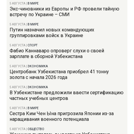
5 АВГУСТА
|
В МИРЕ
Экс-чиновники из Европы и РФ провели тайную
встречу по Украине – СМИ
5 АВГУСТА
|
В МИРЕ
Путин назначил новых командующих
группировками войск в Украине
5 АВГУСТА
|
СПОРТ
Фабио Каннаваро опроверг слухи о своей
зарплате в сборной Узбекистана
5 АВГУСТА
|
ЭКОНОМИКА
Центробанк Узбекистана приобрел 41 тонну
золота с начала 2026 года
5 АВГУСТА
|
ЭКОНОМИКА
В Узбекистане предложили ввести сертификацию
частных учебных центров
5 АВГУСТА
|
В МИРЕ
Сестра Ким Чен Ына пригрозила Японии из-за
наращивания военного потенциала
5 АВГУСТА
|
ОБЩЕСТВО