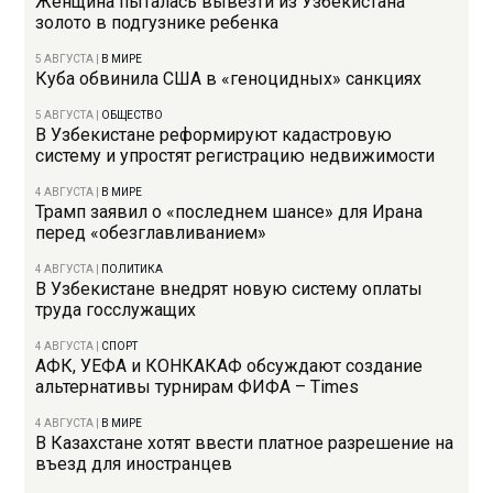
Женщина пыталась вывезти из Узбекистана
золото в подгузнике ребенка
5 АВГУСТА
|
В МИРЕ
Куба обвинила США в «геноцидных» санкциях
5 АВГУСТА
|
ОБЩЕСТВО
В Узбекистане реформируют кадастровую
систему и упростят регистрацию недвижимости
4 АВГУСТА
|
В МИРЕ
Трамп заявил о «последнем шансе» для Ирана
перед «обезглавливанием»
4 АВГУСТА
|
ПОЛИТИКА
В Узбекистане внедрят новую систему оплаты
труда госслужащих
4 АВГУСТА
|
СПОРТ
АФК, УЕФА и КОНКАКАФ обсуждают создание
альтернативы турнирам ФИФА – Times
4 АВГУСТА
|
В МИРЕ
В Казахстане хотят ввести платное разрешение на
въезд для иностранцев