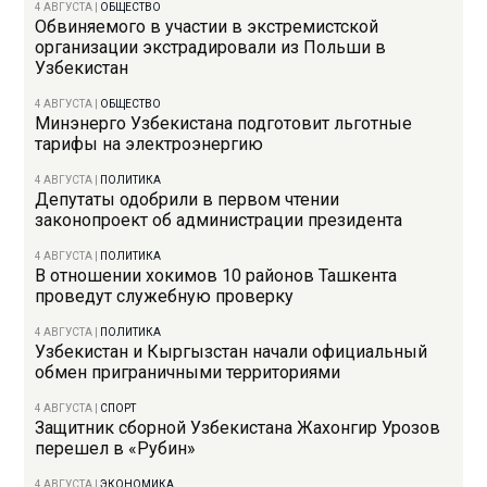
4 АВГУСТА
|
ОБЩЕСТВО
Обвиняемого в участии в экстремистской
организации экстрадировали из Польши в
Узбекистан
4 АВГУСТА
|
ОБЩЕСТВО
Минэнерго Узбекистана подготовит льготные
тарифы на электроэнергию
4 АВГУСТА
|
ПОЛИТИКА
Депутаты одобрили в первом чтении
законопроект об администрации президента
4 АВГУСТА
|
ПОЛИТИКА
В отношении хокимов 10 районов Ташкента
проведут служебную проверку
4 АВГУСТА
|
ПОЛИТИКА
Узбекистан и Кыргызстан начали официальный
обмен приграничными территориями
4 АВГУСТА
|
СПОРТ
Защитник сборной Узбекистана Жахонгир Урозов
перешел в «Рубин»
4 АВГУСТА
|
ЭКОНОМИКА