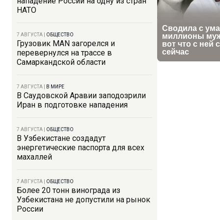
нападение России на одну из стран
НАТО
7 АВГУСТА
|
ОБЩЕСТВО
Грузовик MAN загорелся и
перевернулся на трассе в
Самаркандской области
7 АВГУСТА
|
В МИРЕ
В Саудовской Аравии заподозрили
Иран в подготовке нападения
7 АВГУСТА
|
ОБЩЕСТВО
В Узбекистане создадут
энергетические паспорта для всех
махаллей
7 АВГУСТА
|
ОБЩЕСТВО
Более 20 тонн винограда из
Узбекистана не допустили на рынок
России