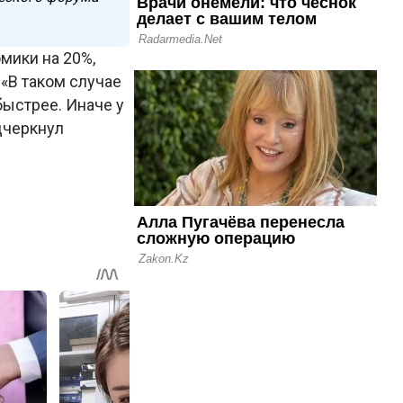
мики на 20%,
 «В таком случае
ыстрее. Иначе у
дчеркнул