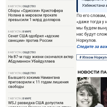
Узбекистана 
8 АВГУСТА
|
ОБЩЕСТВО
Сборы «Одиссеи» Кристофера
Нолана в мировом прокате
По его словам,
превысили 1 млрд долларов
«даже тогда у 
мы будем выну
8 АВГУСТА
|
В МИРЕ
нас будут сло
Сенат США одобрил «адские
Норкулов.
санкции» против России
Следите за ва
8 АВГУСТА
|
ОБЩЕСТВО
На 87-м году жизни скончался актер
#
Илхом Норкул
Абдуманнон Убайдуллаев
7 АВГУСТА
|
ОБЩЕСТВО
Бывшего хокима Намангана
приговорили к 11 годам лишения
свободы
7 АВГУСТА
|
В МИРЕ
WSJ: разведка США допустила