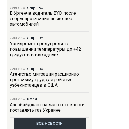
7 АВГУСТА
|
ОБЩЕСТВО
В Ургенче водитель BYD после
ссоры протаранил несколько
автомобилей
7 АВГУСТА
|
ОБЩЕСТВО
Узгидромет предупредил о
повышении температуры до +42
градусов в выходные
7 АВГУСТА
|
ОБЩЕСТВО
Агентство миграции расширило
программу трудоустройства
узбекистанцев в США
7 АВГУСТА
|
В МИРЕ
Азербайджан заявил о готовности
поставлять газ Украине
ВСЕ НОВОСТИ