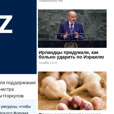
 для поддержания
нистра
м Норкулов.
 ресурсы, чтобы
ческого форума