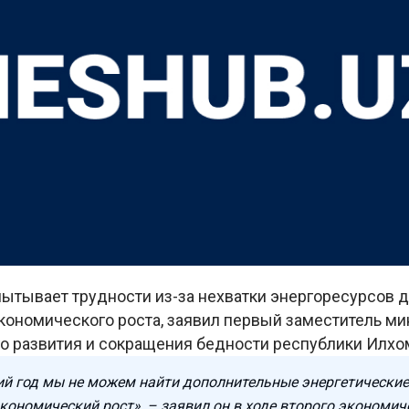
пытывает трудности из-за нехватки энергоресурсов
кономического роста, заявил первый заместитель ми
о развития и сокращения бедности республики Илхо
й год мы не можем найти дополнительные энергетические
кономический рост», – заявил он в ходе второго экономи