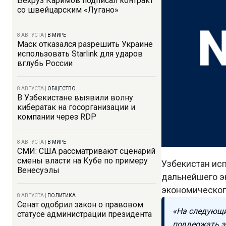
Бехруз Каримов подписал контракт
со швейцарским «Лугано»
8 АВГУСТА
|
В МИРЕ
Маск отказался разрешить Украине
использовать Starlink для ударов
вглубь России
8 АВГУСТА
|
ОБЩЕСТВО
В Узбекистане выявили волну
кибератак на госорганизации и
компании через RDP
8 АВГУСТА
|
В МИРЕ
СМИ: США рассматривают сценарий
смены власти на Кубе по примеру
Узбекистан ис
Венесуэлы
дальнейшего э
экономическог
8 АВГУСТА
|
ПОЛИТИКА
Сенат одобрил закон о правовом
«На следующи
статусе администрации президента
поддержать э