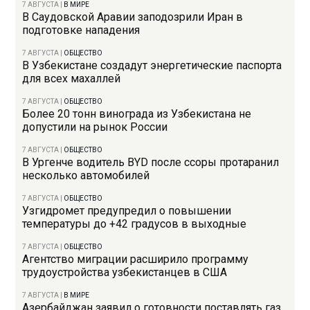
7 АВГУСТА
|
В МИРЕ
В Саудовской Аравии заподозрили Иран в
подготовке нападения
7 АВГУСТА
|
ОБЩЕСТВО
В Узбекистане создадут энергетические паспорта
для всех махаллей
7 АВГУСТА
|
ОБЩЕСТВО
Более 20 тонн винограда из Узбекистана не
допустили на рынок России
7 АВГУСТА
|
ОБЩЕСТВО
В Ургенче водитель BYD после ссоры протаранил
несколько автомобилей
7 АВГУСТА
|
ОБЩЕСТВО
Узгидромет предупредил о повышении
температуры до +42 градусов в выходные
7 АВГУСТА
|
ОБЩЕСТВО
Агентство миграции расширило программу
трудоустройства узбекистанцев в США
7 АВГУСТА
|
В МИРЕ
Азербайджан заявил о готовности поставлять газ