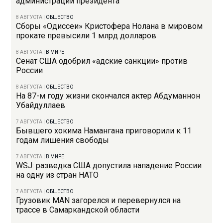
администрации президента
8 АВГУСТА
|
ОБЩЕСТВО
Сборы «Одиссеи» Кристофера Нолана в мировом
прокате превысили 1 млрд долларов
8 АВГУСТА
|
В МИРЕ
Сенат США одобрил «адские санкции» против
России
8 АВГУСТА
|
ОБЩЕСТВО
На 87-м году жизни скончался актер Абдуманнон
Убайдуллаев
7 АВГУСТА
|
ОБЩЕСТВО
Бывшего хокима Намангана приговорили к 11
годам лишения свободы
7 АВГУСТА
|
В МИРЕ
WSJ: разведка США допустила нападение России
на одну из стран НАТО
7 АВГУСТА
|
ОБЩЕСТВО
Грузовик MAN загорелся и перевернулся на
трассе в Самаркандской области