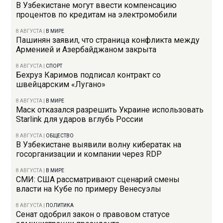
В Узбекистане могут ввести компенсацию
процентов по кредитам на электромобили
8 АВГУСТА
|
В МИРЕ
Пашинян заявил, что страница конфликта между
Арменией и Азербайджаном закрыта
8 АВГУСТА
|
СПОРТ
Бехруз Каримов подписал контракт со
швейцарским «Лугано»
8 АВГУСТА
|
В МИРЕ
Маск отказался разрешить Украине использовать
Starlink для ударов вглубь России
8 АВГУСТА
|
ОБЩЕСТВО
В Узбекистане выявили волну кибератак на
госорганизации и компании через RDP
8 АВГУСТА
|
В МИРЕ
СМИ: США рассматривают сценарий смены
власти на Кубе по примеру Венесуэлы
8 АВГУСТА
|
ПОЛИТИКА
Сенат одобрил закон о правовом статусе