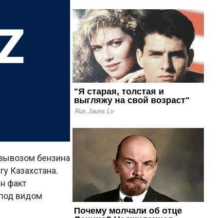
 вывозом бензина
гу Казахстана.
н факт
 под видом