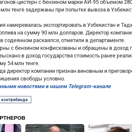
вагонов-цистерн с бензином марки АИ-95 объемом 280
 млн тенге задержаны при попытке вывоза в Узбекис
ия намеревалась экспортировать в Узбекистан и Тад
топлива на сумму 90 млн долларов. Директор компан
 в содеянном раскаялся, отметили в департаменте.
рны с бензином конфискованы и обращены в доход г
зыскано в доход государства стоимость ранее реали
му 54 млн тенге.
да директор компании признан виновным и приговоре
 лишения свободы условно.
жными новостями в нашем Telegram-канале
#
контрабанда