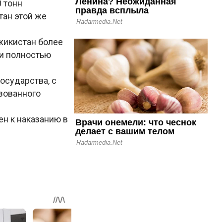
 тонн
тан этой же
жикистан более
ии полностью
осударства, с
зованного
н к наказанию в