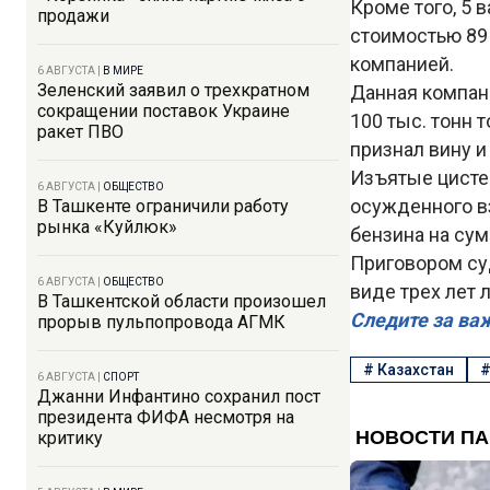
Кроме того, 5 
продажи
стоимостью 89
компанией.
6 АВГУСТА
|
В МИРЕ
Зеленский заявил о трехкратном
Данная компан
сокращении поставок Украине
100 тыс. тонн 
ракет ПВО
признал вину и
Изъятые цисте
6 АВГУСТА
|
ОБЩЕСТВО
осужденного в
В Ташкенте ограничили работу
рынка «Куйлюк»
бензина на сум
Приговором су
6 АВГУСТА
|
ОБЩЕСТВО
виде трех лет
В Ташкентской области произошел
Следите за ва
прорыв пульпопровода АГМК
#
Казахстан
6 АВГУСТА
|
СПОРТ
Джанни Инфантино сохранил пост
президента ФИФА несмотря на
критику