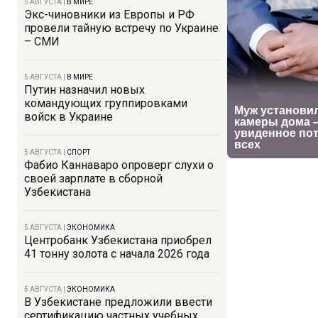
5 АВГУСТА
|
В МИРЕ
Экс-чиновники из Европы и РФ
провели тайную встречу по Украине
– СМИ
5 АВГУСТА
|
В МИРЕ
Путин назначил новых
командующих группировками
войск в Украине
5 АВГУСТА
|
СПОРТ
Фабио Каннаваро опроверг слухи о
своей зарплате в сборной
Узбекистана
5 АВГУСТА
|
ЭКОНОМИКА
Центробанк Узбекистана приобрел
41 тонну золота с начала 2026 года
5 АВГУСТА
|
ЭКОНОМИКА
В Узбекистане предложили ввести
сертификацию частных учебных