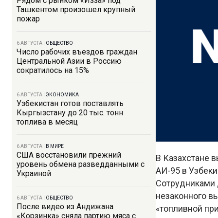
Рядом с рынком «Изза» под
Ташкентом произошел крупный
пожар
6 АВГУСТА
|
ОБЩЕСТВО
Число рабочих въездов граждан
Центральной Азии в Россию
сократилось на 15%
6 АВГУСТА
|
ЭКОНОМИКА
Узбекистан готов поставлять
Кыргызстану до 20 тыс. тонн
топлива в месяц
6 АВГУСТА
|
В МИРЕ
США восстановили прежний
В Казахстане 
уровень обмена разведданными с
АИ-95 в Узбеки
Украиной
Сотрудниками 
незаконного вы
6 АВГУСТА
|
ОБЩЕСТВО
После видео из Андижана
«топливной при
«Корзинка» сняла партию мяса с