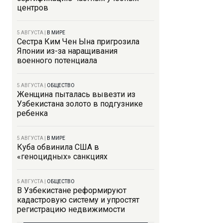
центров
5 АВГУСТА
|
В МИРЕ
Сестра Ким Чен Ына пригрозила
Японии из-за наращивания
военного потенциала
5 АВГУСТА
|
ОБЩЕСТВО
Женщина пыталась вывезти из
Узбекистана золото в подгузнике
ребенка
5 АВГУСТА
|
В МИРЕ
Куба обвинила США в
«геноцидных» санкциях
5 АВГУСТА
|
ОБЩЕСТВО
В Узбекистане реформируют
кадастровую систему и упростят
регистрацию недвижимости