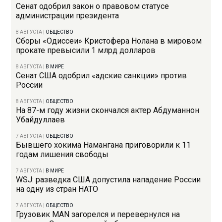
Сенат одобрил закон о правовом статусе
администрации президента
8 АВГУСТА
|
ОБЩЕСТВО
Сборы «Одиссеи» Кристофера Нолана в мировом
прокате превысили 1 млрд долларов
8 АВГУСТА
|
В МИРЕ
Сенат США одобрил «адские санкции» против
России
8 АВГУСТА
|
ОБЩЕСТВО
На 87-м году жизни скончался актер Абдуманнон
Убайдуллаев
7 АВГУСТА
|
ОБЩЕСТВО
Бывшего хокима Намангана приговорили к 11
годам лишения свободы
7 АВГУСТА
|
В МИРЕ
WSJ: разведка США допустила нападение России
на одну из стран НАТО
7 АВГУСТА
|
ОБЩЕСТВО
Грузовик MAN загорелся и перевернулся на