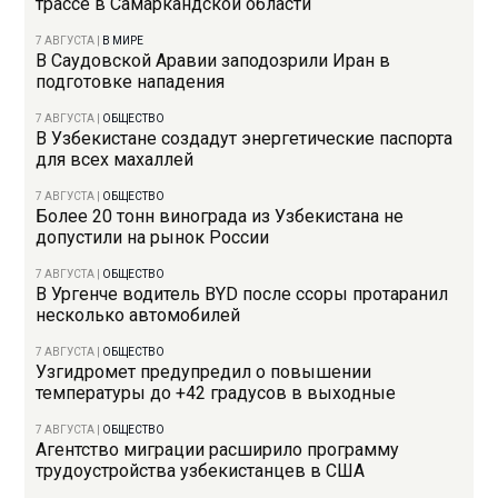
трассе в Самаркандской области
7 АВГУСТА
|
В МИРЕ
В Саудовской Аравии заподозрили Иран в
подготовке нападения
7 АВГУСТА
|
ОБЩЕСТВО
В Узбекистане создадут энергетические паспорта
для всех махаллей
7 АВГУСТА
|
ОБЩЕСТВО
Более 20 тонн винограда из Узбекистана не
допустили на рынок России
7 АВГУСТА
|
ОБЩЕСТВО
В Ургенче водитель BYD после ссоры протаранил
несколько автомобилей
7 АВГУСТА
|
ОБЩЕСТВО
Узгидромет предупредил о повышении
температуры до +42 градусов в выходные
7 АВГУСТА
|
ОБЩЕСТВО
Агентство миграции расширило программу
трудоустройства узбекистанцев в США