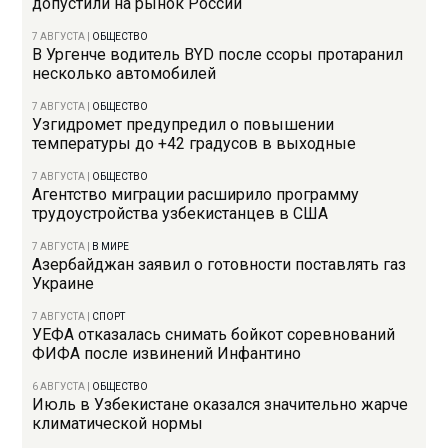
допустили на рынок России
7 АВГУСТА
|
ОБЩЕСТВО
В Ургенче водитель BYD после ссоры протаранил
несколько автомобилей
7 АВГУСТА
|
ОБЩЕСТВО
Узгидромет предупредил о повышении
температуры до +42 градусов в выходные
7 АВГУСТА
|
ОБЩЕСТВО
Агентство миграции расширило программу
трудоустройства узбекистанцев в США
7 АВГУСТА
|
В МИРЕ
Азербайджан заявил о готовности поставлять газ
Украине
7 АВГУСТА
|
СПОРТ
УЕФА отказалась снимать бойкот соревнований
ФИФА после извинений Инфантино
6 АВГУСТА
|
ОБЩЕСТВО
Июль в Узбекистане оказался значительно жарче
климатической нормы