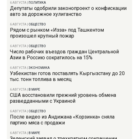
6 АВГУСТА
|
ПОЛИТИКА
Депутаты одобрили законопроект о конфискации
авто за дорожное хулиганство
6 АВГУСТА
|
ОБЩЕСТВО
Рядом с рынком «Изза» под Ташкентом
произошел крупный пожар
6 АВГУСТА
|
ОБЩЕСТВО
Число рабочих въездов граждан Центральной
Азии в Россию сократилось на 15%
6 АВГУСТА
|
ЭКОНОМИКА
Узбекистан готов поставлять Кыргызстану до 20
тыс. тонн топлива в месяц
6 АВГУСТА
|
В МИРЕ
США восстановили прежний уровень обмена
разведданными с Украиной
6 АВГУСТА
|
ОБЩЕСТВО
После видео из Андижана «Корзинка» сняла
партию мяса с продажи
6 АВГУСТА
|
В МИРЕ
Зеленский заявил о трехкратном сокращении