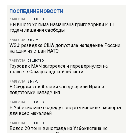
ПОСЛЕДНИЕ НОВОСТИ
7 АВГУСТА
|
ОБЩЕСТВО
Бывшего хокима Намангана приговорили к 11
годам лишения свободы
7 АВГУСТА
|
В МИРЕ
WSJ: разведка США допустила нападение России
на одну из стран НАТО
7 АВГУСТА
|
ОБЩЕСТВО
Грузовик MAN загорелся и перевернулся на
трассе в Самаркандской области
7 АВГУСТА
|
В МИРЕ
В Саудовской Аравии заподозрили Иран в
подготовке нападения
7 АВГУСТА
|
ОБЩЕСТВО
В Узбекистане создадут энергетические паспорта
для всех махаллей
7 АВГУСТА
|
ОБЩЕСТВО
Более 20 тонн винограда из Узбекистана не