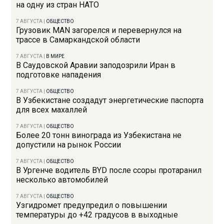
на одну из стран НАТО
7 АВГУСТА
|
ОБЩЕСТВО
Грузовик MAN загорелся и перевернулся на
трассе в Самаркандской области
7 АВГУСТА
|
В МИРЕ
В Саудовской Аравии заподозрили Иран в
подготовке нападения
7 АВГУСТА
|
ОБЩЕСТВО
В Узбекистане создадут энергетические паспорта
для всех махаллей
7 АВГУСТА
|
ОБЩЕСТВО
Более 20 тонн винограда из Узбекистана не
допустили на рынок России
7 АВГУСТА
|
ОБЩЕСТВО
В Ургенче водитель BYD после ссоры протаранил
несколько автомобилей
7 АВГУСТА
|
ОБЩЕСТВО
Узгидромет предупредил о повышении
температуры до +42 градусов в выходные