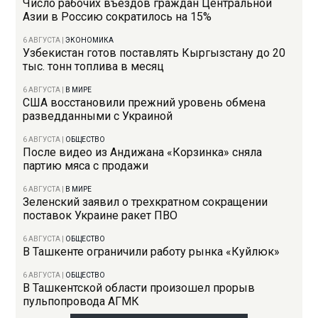
Число рабочих въездов граждан Центральной
Азии в Россию сократилось на 15%
6 АВГУСТА
|
ЭКОНОМИКА
Узбекистан готов поставлять Кыргызстану до 20
тыс. тонн топлива в месяц
6 АВГУСТА
|
В МИРЕ
США восстановили прежний уровень обмена
разведданными с Украиной
6 АВГУСТА
|
ОБЩЕСТВО
После видео из Андижана «Корзинка» сняла
партию мяса с продажи
6 АВГУСТА
|
В МИРЕ
Зеленский заявил о трехкратном сокращении
поставок Украине ракет ПВО
6 АВГУСТА
|
ОБЩЕСТВО
В Ташкенте ограничили работу рынка «Куйлюк»
6 АВГУСТА
|
ОБЩЕСТВО
В Ташкентской области произошел прорыв
пульпопровода АГМК