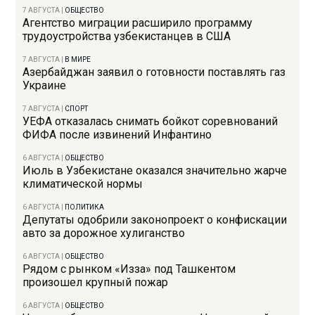
7 АВГУСТА
|
ОБЩЕСТВО
Агентство миграции расширило программу
трудоустройства узбекистанцев в США
7 АВГУСТА
|
В МИРЕ
Азербайджан заявил о готовности поставлять газ
Украине
7 АВГУСТА
|
СПОРТ
УЕФА отказалась снимать бойкот соревнований
ФИФА после извинений Инфантино
6 АВГУСТА
|
ОБЩЕСТВО
Июль в Узбекистане оказался значительно жарче
климатической нормы
6 АВГУСТА
|
ПОЛИТИКА
Депутаты одобрили законопроект о конфискации
авто за дорожное хулиганство
6 АВГУСТА
|
ОБЩЕСТВО
Рядом с рынком «Изза» под Ташкентом
произошел крупный пожар
6 АВГУСТА
|
ОБЩЕСТВО