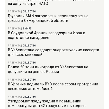
на одну из стран НАТО
7 АВГУСТА
|
ОБЩЕСТВО
Грузовик MAN загорелся и перевернулся на
трассе в Самаркандской области
7 АВГУСТА
|
В МИРЕ
В Саудовской Аравии заподозрили Иран в
подготовке нападения
7 АВГУСТА
|
ОБЩЕСТВО
В Узбекистане создадут энергетические паспорта
для всех махаллей
7 АВГУСТА
|
ОБЩЕСТВО
Более 20 тонн винограда из Узбекистана не
допустили на рынок России
7 АВГУСТА
|
ОБЩЕСТВО
В Ургенче водитель BYD после ссоры протаранил
несколько автомобилей
7 АВГУСТА
|
ОБЩЕСТВО
Узгидромет предупредил о повышении
температуры до +42 градусов в выходные