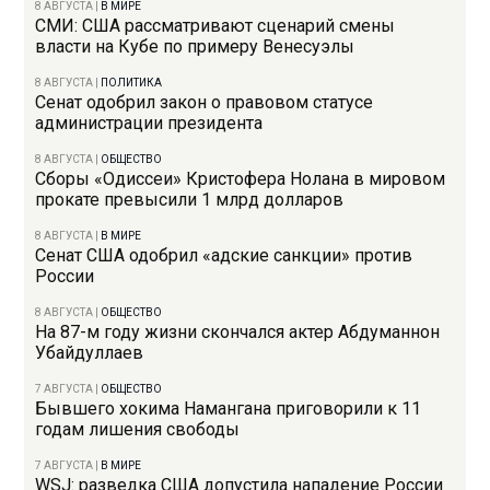
8 АВГУСТА
|
В МИРЕ
СМИ: США рассматривают сценарий смены
власти на Кубе по примеру Венесуэлы
8 АВГУСТА
|
ПОЛИТИКА
Сенат одобрил закон о правовом статусе
администрации президента
8 АВГУСТА
|
ОБЩЕСТВО
Сборы «Одиссеи» Кристофера Нолана в мировом
прокате превысили 1 млрд долларов
8 АВГУСТА
|
В МИРЕ
Сенат США одобрил «адские санкции» против
России
8 АВГУСТА
|
ОБЩЕСТВО
На 87-м году жизни скончался актер Абдуманнон
Убайдуллаев
7 АВГУСТА
|
ОБЩЕСТВО
Бывшего хокима Намангана приговорили к 11
годам лишения свободы
7 АВГУСТА
|
В МИРЕ
WSJ: разведка США допустила нападение России