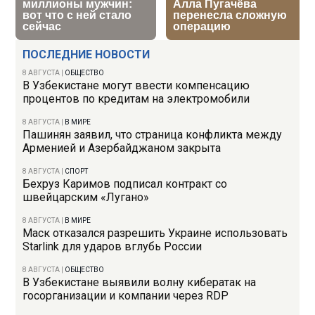
ПОСЛЕДНИЕ НОВОСТИ
8 АВГУСТА
|
ОБЩЕСТВО
В Узбекистане могут ввести компенсацию
процентов по кредитам на электромобили
8 АВГУСТА
|
В МИРЕ
Пашинян заявил, что страница конфликта между
Арменией и Азербайджаном закрыта
8 АВГУСТА
|
СПОРТ
Бехруз Каримов подписал контракт со
швейцарским «Лугано»
8 АВГУСТА
|
В МИРЕ
Маск отказался разрешить Украине использовать
Starlink для ударов вглубь России
8 АВГУСТА
|
ОБЩЕСТВО
В Узбекистане выявили волну кибератак на
госорганизации и компании через RDP