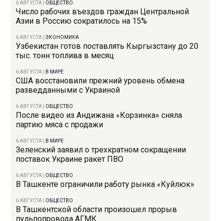
6 АВГУСТА
|
ОБЩЕСТВО
Число рабочих въездов граждан Центральной
Азии в Россию сократилось на 15%
6 АВГУСТА
|
ЭКОНОМИКА
Узбекистан готов поставлять Кыргызстану до 20
тыс. тонн топлива в месяц
6 АВГУСТА
|
В МИРЕ
США восстановили прежний уровень обмена
разведданными с Украиной
6 АВГУСТА
|
ОБЩЕСТВО
После видео из Андижана «Корзинка» сняла
партию мяса с продажи
6 АВГУСТА
|
В МИРЕ
Зеленский заявил о трехкратном сокращении
поставок Украине ракет ПВО
6 АВГУСТА
|
ОБЩЕСТВО
В Ташкенте ограничили работу рынка «Куйлюк»
6 АВГУСТА
|
ОБЩЕСТВО
В Ташкентской области произошел прорыв
пульпопровода АГМК