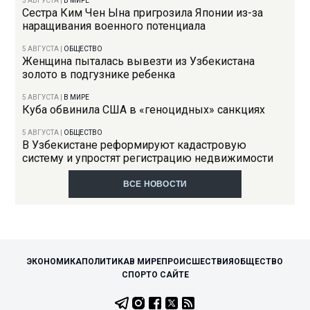
5 АВГУСТА
|
В МИРЕ
Сестра Ким Чен Ына пригрозила Японии из-за
наращивания военного потенциала
5 АВГУСТА
|
ОБЩЕСТВО
Женщина пыталась вывезти из Узбекистана
золото в подгузнике ребенка
5 АВГУСТА
|
В МИРЕ
Куба обвинила США в «геноцидных» санкциях
5 АВГУСТА
|
ОБЩЕСТВО
В Узбекистане реформируют кадастровую
систему и упростят регистрацию недвижимости
ВСЕ НОВОСТИ
ЭКОНОМИКА
ПОЛИТИКА
В МИРЕ
ПРОИСШЕСТВИЯ
ОБЩЕСТВО
СПОРТ
О САЙТЕ