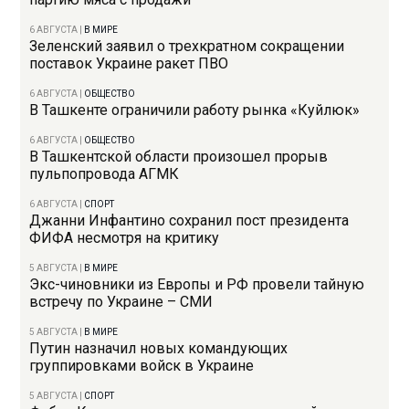
6 АВГУСТА
|
В МИРЕ
Зеленский заявил о трехкратном сокращении
поставок Украине ракет ПВО
6 АВГУСТА
|
ОБЩЕСТВО
В Ташкенте ограничили работу рынка «Куйлюк»
6 АВГУСТА
|
ОБЩЕСТВО
В Ташкентской области произошел прорыв
пульпопровода АГМК
6 АВГУСТА
|
СПОРТ
Джанни Инфантино сохранил пост президента
ФИФА несмотря на критику
5 АВГУСТА
|
В МИРЕ
Экс-чиновники из Европы и РФ провели тайную
встречу по Украине – СМИ
5 АВГУСТА
|
В МИРЕ
Путин назначил новых командующих
группировками войск в Украине
5 АВГУСТА
|
СПОРТ