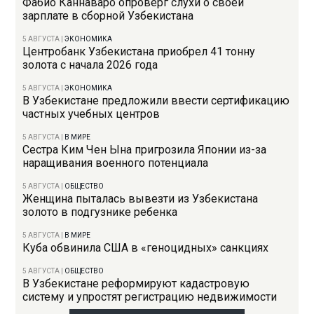
Фабио Каннаваро опроверг слухи о своей
зарплате в сборной Узбекистана
5 АВГУСТА
|
ЭКОНОМИКА
Центробанк Узбекистана приобрел 41 тонну
золота с начала 2026 года
5 АВГУСТА
|
ЭКОНОМИКА
В Узбекистане предложили ввести сертификацию
частных учебных центров
5 АВГУСТА
|
В МИРЕ
Сестра Ким Чен Ына пригрозила Японии из-за
наращивания военного потенциала
5 АВГУСТА
|
ОБЩЕСТВО
Женщина пыталась вывезти из Узбекистана
золото в подгузнике ребенка
5 АВГУСТА
|
В МИРЕ
Куба обвинила США в «геноцидных» санкциях
5 АВГУСТА
|
ОБЩЕСТВО
В Узбекистане реформируют кадастровую
систему и упростят регистрацию недвижимости