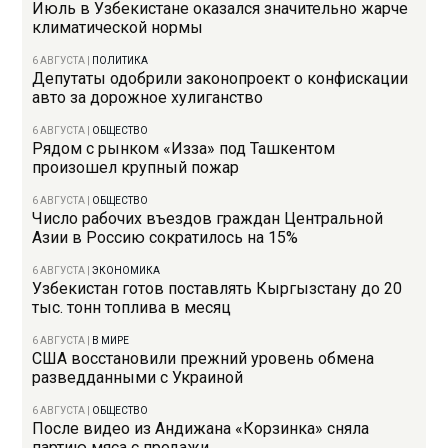
Июль в Узбекистане оказался значительно жарче
климатической нормы
6 АВГУСТА
|
ПОЛИТИКА
Депутаты одобрили законопроект о конфискации
авто за дорожное хулиганство
6 АВГУСТА
|
ОБЩЕСТВО
Рядом с рынком «Изза» под Ташкентом
произошел крупный пожар
6 АВГУСТА
|
ОБЩЕСТВО
Число рабочих въездов граждан Центральной
Азии в Россию сократилось на 15%
6 АВГУСТА
|
ЭКОНОМИКА
Узбекистан готов поставлять Кыргызстану до 20
тыс. тонн топлива в месяц
6 АВГУСТА
|
В МИРЕ
США восстановили прежний уровень обмена
разведданными с Украиной
6 АВГУСТА
|
ОБЩЕСТВО
После видео из Андижана «Корзинка» сняла
партию мяса с продажи