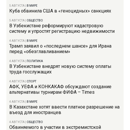
5 АВГУСТА
|
В МИРЕ
Куба обвинила США в «геноцидных» санкциях
5 АВГУСТА
|
ОБЩЕСТВО
В Узбекистане реформируют кадастровую
систему и упростят регистрацию недвижимости
4 АВГУСТА
|
В МИРЕ
Трамп заявил о «последнем шансе» для Ирана
перед «обезглавливанием»
4 АВГУСТА
|
ПОЛИТИКА
В Узбекистане внедрят новую систему оплаты
труда госслужащих
4 АВГУСТА
|
СПОРТ
АФК, УЕФА и КОНКАКАФ обсуждают создание
альтернативы турнирам ФИФА – Times
4 АВГУСТА
|
В МИРЕ
В Казахстане хотят ввести платное разрешение на
въезд для иностранцев
4 АВГУСТА
|
ОБЩЕСТВО
Обвиняемого в участии в экстремистской