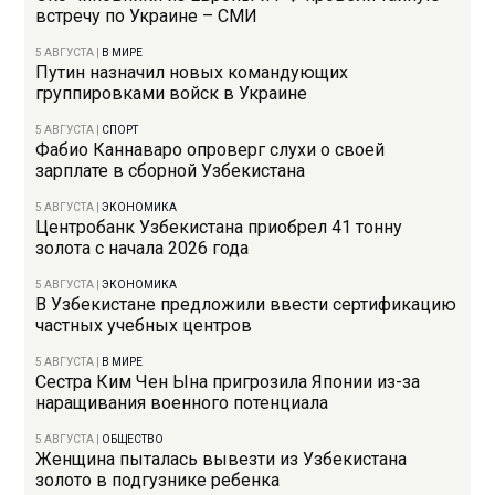
встречу по Украине – СМИ
5 АВГУСТА
|
В МИРЕ
Путин назначил новых командующих
группировками войск в Украине
5 АВГУСТА
|
СПОРТ
Фабио Каннаваро опроверг слухи о своей
зарплате в сборной Узбекистана
5 АВГУСТА
|
ЭКОНОМИКА
Центробанк Узбекистана приобрел 41 тонну
золота с начала 2026 года
5 АВГУСТА
|
ЭКОНОМИКА
В Узбекистане предложили ввести сертификацию
частных учебных центров
5 АВГУСТА
|
В МИРЕ
Сестра Ким Чен Ына пригрозила Японии из-за
наращивания военного потенциала
5 АВГУСТА
|
ОБЩЕСТВО
Женщина пыталась вывезти из Узбекистана
золото в подгузнике ребенка