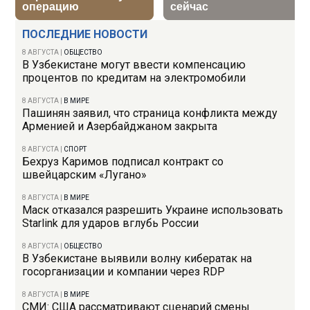
ПОСЛЕДНИЕ НОВОСТИ
8 АВГУСТА
|
ОБЩЕСТВО
В Узбекистане могут ввести компенсацию
процентов по кредитам на электромобили
8 АВГУСТА
|
В МИРЕ
Пашинян заявил, что страница конфликта между
Арменией и Азербайджаном закрыта
8 АВГУСТА
|
СПОРТ
Бехруз Каримов подписал контракт со
швейцарским «Лугано»
8 АВГУСТА
|
В МИРЕ
Маск отказался разрешить Украине использовать
Starlink для ударов вглубь России
8 АВГУСТА
|
ОБЩЕСТВО
В Узбекистане выявили волну кибератак на
госорганизации и компании через RDP
8 АВГУСТА
|
В МИРЕ
СМИ: США рассматривают сценарий смены