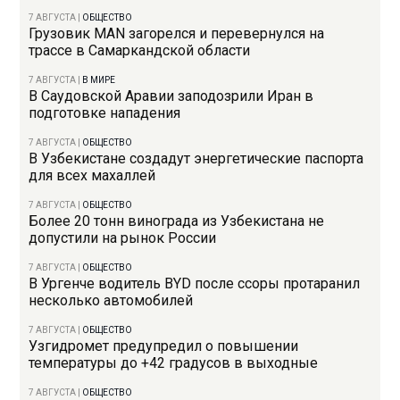
7 АВГУСТА
|
ОБЩЕСТВО
Грузовик MAN загорелся и перевернулся на
трассе в Самаркандской области
7 АВГУСТА
|
В МИРЕ
В Саудовской Аравии заподозрили Иран в
подготовке нападения
7 АВГУСТА
|
ОБЩЕСТВО
В Узбекистане создадут энергетические паспорта
для всех махаллей
7 АВГУСТА
|
ОБЩЕСТВО
Более 20 тонн винограда из Узбекистана не
допустили на рынок России
7 АВГУСТА
|
ОБЩЕСТВО
В Ургенче водитель BYD после ссоры протаранил
несколько автомобилей
7 АВГУСТА
|
ОБЩЕСТВО
Узгидромет предупредил о повышении
температуры до +42 градусов в выходные
7 АВГУСТА
|
ОБЩЕСТВО