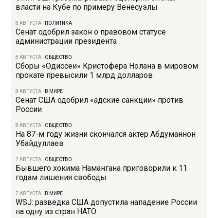
власти на Кубе по примеру Венесуэлы
8 АВГУСТА
|
ПОЛИТИКА
Сенат одобрил закон о правовом статусе
администрации президента
8 АВГУСТА
|
ОБЩЕСТВО
Сборы «Одиссеи» Кристофера Нолана в мировом
прокате превысили 1 млрд долларов
8 АВГУСТА
|
В МИРЕ
Сенат США одобрил «адские санкции» против
России
8 АВГУСТА
|
ОБЩЕСТВО
На 87-м году жизни скончался актер Абдуманнон
Убайдуллаев
7 АВГУСТА
|
ОБЩЕСТВО
Бывшего хокима Намангана приговорили к 11
годам лишения свободы
7 АВГУСТА
|
В МИРЕ
WSJ: разведка США допустила нападение России
на одну из стран НАТО