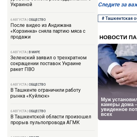
Следите за ва
Украиной
#
Ташкентская о
6 АВГУСТА
|
ОБЩЕСТВО
После видео из Андижана
«Корзинка» сняла партию мяса с
продажи
6 АВГУСТА
|
В МИРЕ
Зеленский заявил о трехкратном
сокращении поставок Украине
ракет ПВО
6 АВГУСТА
|
ОБЩЕСТВО
В Ташкенте ограничили работу
рынка «Куйлюк»
6 АВГУСТА
|
ОБЩЕСТВО
В Ташкентской области произошел
прорыв пульпопровода АГМК