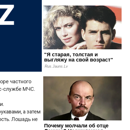
оре частного
сс-службе МЧС.
и.
укавами, а затем
сть. Лошадь не