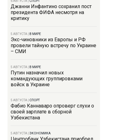
6 АВГУСТА
|
СПОРТ
Джанни Инфантино сохранил пост
президента ФИФА несмотря на
критику
5 АВГУСТА
|
В МИРЕ
Экс-чиновники из Европы и РФ
провели тайную встречу по Украине
– СМИ
5 АВГУСТА
|
В МИРЕ
Путин назначил новых
командующих группировками
войск в Украине
5 АВГУСТА
|
СПОРТ
Фабио Каннаваро опроверг слухи о
своей зарплате в сборной
Узбекистана
5 АВГУСТА
|
ЭКОНОМИКА
Центробанк Узбекистана приобрел