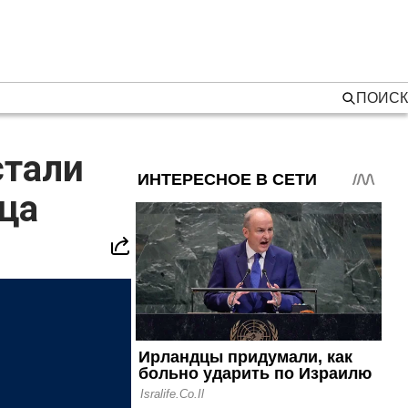
ПОИСК
стали
ца