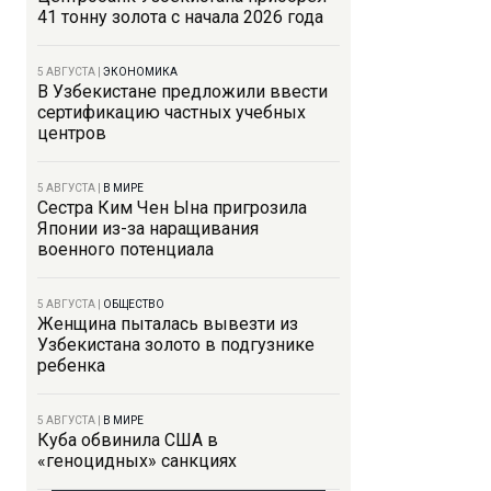
41 тонну золота с начала 2026 года
5 АВГУСТА
|
ЭКОНОМИКА
В Узбекистане предложили ввести
сертификацию частных учебных
центров
5 АВГУСТА
|
В МИРЕ
Сестра Ким Чен Ына пригрозила
Японии из-за наращивания
военного потенциала
5 АВГУСТА
|
ОБЩЕСТВО
Женщина пыталась вывезти из
Узбекистана золото в подгузнике
ребенка
5 АВГУСТА
|
В МИРЕ
Куба обвинила США в
«геноцидных» санкциях