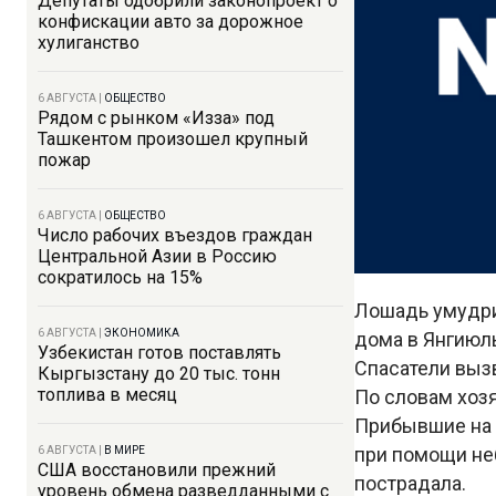
Депутаты одобрили законопроект о
конфискации авто за дорожное
хулиганство
6 АВГУСТА
|
ОБЩЕСТВО
Рядом с рынком «Изза» под
Ташкентом произошел крупный
пожар
6 АВГУСТА
|
ОБЩЕСТВО
Число рабочих въездов граждан
Центральной Азии в Россию
сократилось на 15%
Лошадь умудри
6 АВГУСТА
|
ЭКОНОМИКА
дома в Янгиюл
Узбекистан готов поставлять
Спасатели выз
Кыргызстану до 20 тыс. тонн
топлива в месяц
По словам хозя
Прибывшие на 
при помощи не
6 АВГУСТА
|
В МИРЕ
США восстановили прежний
пострадала.
уровень обмена разведданными с