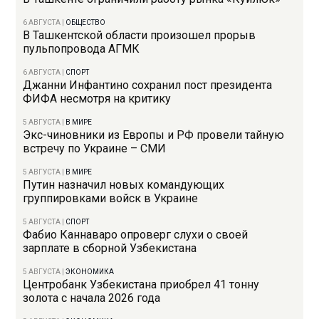
6 АВГУСТА
|
ОБЩЕСТВО
В Ташкентской области произошел прорыв
пульпопровода АГМК
6 АВГУСТА
|
СПОРТ
Джанни Инфантино сохранил пост президента
ФИФА несмотря на критику
5 АВГУСТА
|
В МИРЕ
Экс-чиновники из Европы и РФ провели тайную
встречу по Украине – СМИ
5 АВГУСТА
|
В МИРЕ
Путин назначил новых командующих
группировками войск в Украине
5 АВГУСТА
|
СПОРТ
Фабио Каннаваро опроверг слухи о своей
зарплате в сборной Узбекистана
5 АВГУСТА
|
ЭКОНОМИКА
Центробанк Узбекистана приобрел 41 тонну
золота с начала 2026 года