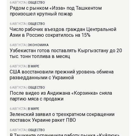
6 АВГУСТА
|
ОБЩЕСТВО
Рядом с рынком «Изза» под Ташкентом
произошел крупный пожар
6 АВГУСТА
|
ОБЩЕСТВО
Число рабочих въездов граждан Центральной
Азии в Россию сократилось на 15%
6 АВГУСТА
|
ЭКОНОМИКА
Узбекистан готов поставлять Кыргызстану до 20
тыс. тонн топлива в месяц
6 АВГУСТА
|
В МИРЕ
США восстановили прежний уровень обмена
разведданными с Украиной
6 АВГУСТА
|
ОБЩЕСТВО
После видео из Андижана «Корзинка» сняла
партию мяса с продажи
6 АВГУСТА
|
В МИРЕ
Зеленский заявил о трехкратном сокращении
поставок Украине ракет ПВО
6 АВГУСТА
|
ОБЩЕСТВО
В Ташкенте ограничили работу рынка «Куйлюк»