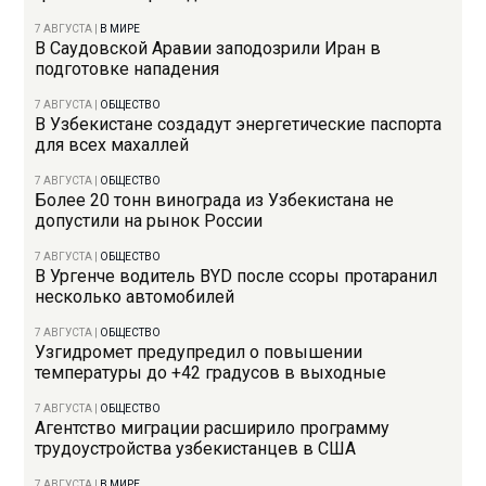
7 АВГУСТА
|
В МИРЕ
В Саудовской Аравии заподозрили Иран в
подготовке нападения
7 АВГУСТА
|
ОБЩЕСТВО
В Узбекистане создадут энергетические паспорта
для всех махаллей
7 АВГУСТА
|
ОБЩЕСТВО
Более 20 тонн винограда из Узбекистана не
допустили на рынок России
7 АВГУСТА
|
ОБЩЕСТВО
В Ургенче водитель BYD после ссоры протаранил
несколько автомобилей
7 АВГУСТА
|
ОБЩЕСТВО
Узгидромет предупредил о повышении
температуры до +42 градусов в выходные
7 АВГУСТА
|
ОБЩЕСТВО
Агентство миграции расширило программу
трудоустройства узбекистанцев в США
7 АВГУСТА
|
В МИРЕ