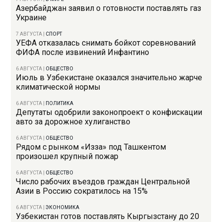
Азербайджан заявил о готовности поставлять газ
Украине
7 АВГУСТА
|
СПОРТ
УЕФА отказалась снимать бойкот соревнований
ФИФА после извинений Инфантино
6 АВГУСТА
|
ОБЩЕСТВО
Июль в Узбекистане оказался значительно жарче
климатической нормы
6 АВГУСТА
|
ПОЛИТИКА
Депутаты одобрили законопроект о конфискации
авто за дорожное хулиганство
6 АВГУСТА
|
ОБЩЕСТВО
Рядом с рынком «Изза» под Ташкентом
произошел крупный пожар
6 АВГУСТА
|
ОБЩЕСТВО
Число рабочих въездов граждан Центральной
Азии в Россию сократилось на 15%
6 АВГУСТА
|
ЭКОНОМИКА
Узбекистан готов поставлять Кыргызстану до 20