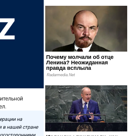
дительной
ел.
ерации на
я в нашей стране
ногосторонними