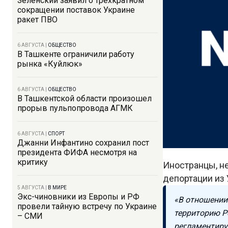
Зеленский заявил о трехкратном
сокращении поставок Украине
ракет ПВО
6 АВГУСТА
|
ОБЩЕСТВО
В Ташкенте ограничили работу
рынка «Куйлюк»
6 АВГУСТА
|
ОБЩЕСТВО
В Ташкентской области произошел
прорыв пульпопровода АГМК
6 АВГУСТА
|
СПОРТ
Джанни Инфантино сохранил пост
президента ФИФА несмотря на
критику
Иностранцы, н
депортации из 
5 АВГУСТА
|
В МИРЕ
Экс-чиновники из Европы и РФ
«В отношении
провели тайную встречу по Украине
территорию Р
– СМИ
регламентиру