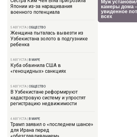
Сестра Ким Чен Ына пригрозила
Японии из-за наращивания
военного потенциала
5 АВГУСТА
|
ОБЩЕСТВО
Женщина пыталась вывезти из
Узбекистана золото в подгузнике
ребенка
5 АВГУСТА
|
В МИРЕ
Куба обвинила США в
«геноцидных» санкциях
5 АВГУСТА
|
ОБЩЕСТВО
В Узбекистане реформируют
кадастровую систему и упростят
регистрацию недвижимости
4 АВГУСТА
|
В МИРЕ
Трамп заявил о «последнем шансе»
для Ирана перед
«обезглавливанием»