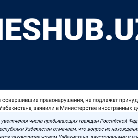
е совершившие правонарушения, не подлежат прину
Узбекистана, заявили в Министерстве иностранных д
 увеличения числа прибывающих граждан Российской Фед
еспублики Узбекистан отмечаем, что вопрос их нахождени
ется законодательством Узбекистана, двусторонними и м