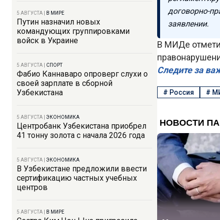
договорно-пр
5 АВГУСТА
|
В МИРЕ
Путин назначил новых
заявлении.
командующих группировками
войск в Украине
В МИДе отмети
правонарушени
5 АВГУСТА
|
СПОРТ
Следите за ва
Фабио Каннаваро опроверг слухи о
своей зарплате в сборной
Узбекистана
#
Россия
#
М
5 АВГУСТА
|
ЭКОНОМИКА
Центробанк Узбекистана приобрел
41 тонну золота с начала 2026 года
5 АВГУСТА
|
ЭКОНОМИКА
В Узбекистане предложили ввести
сертификацию частных учебных
центров
5 АВГУСТА
|
В МИРЕ