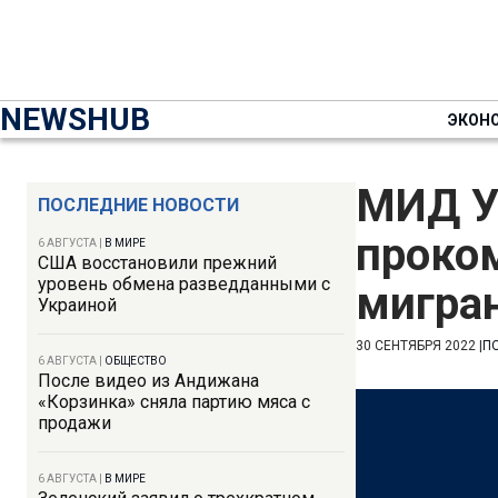
NEWSHUB
ЭКОН
МИД У
ПОСЛЕДНИЕ НОВОСТИ
проко
6 АВГУСТА
|
В МИРЕ
США восстановили прежний
уровень обмена разведданными с
мигран
Украиной
30 СЕНТЯБРЯ 2022
|
П
6 АВГУСТА
|
ОБЩЕСТВО
После видео из Андижана
«Корзинка» сняла партию мяса с
продажи
6 АВГУСТА
|
В МИРЕ