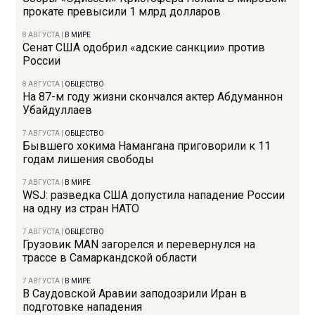
прокате превысили 1 млрд долларов
8 АВГУСТА
|
В МИРЕ
Сенат США одобрил «адские санкции» против
России
8 АВГУСТА
|
ОБЩЕСТВО
На 87-м году жизни скончался актер Абдуманнон
Убайдуллаев
7 АВГУСТА
|
ОБЩЕСТВО
Бывшего хокима Намангана приговорили к 11
годам лишения свободы
7 АВГУСТА
|
В МИРЕ
WSJ: разведка США допустила нападение России
на одну из стран НАТО
7 АВГУСТА
|
ОБЩЕСТВО
Грузовик MAN загорелся и перевернулся на
трассе в Самаркандской области
7 АВГУСТА
|
В МИРЕ
В Саудовской Аравии заподозрили Иран в
подготовке нападения