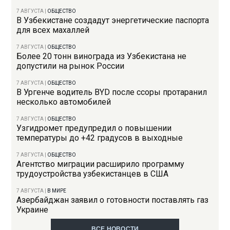
7 АВГУСТА
|
ОБЩЕСТВО
В Узбекистане создадут энергетические паспорта
для всех махаллей
7 АВГУСТА
|
ОБЩЕСТВО
Более 20 тонн винограда из Узбекистана не
допустили на рынок России
7 АВГУСТА
|
ОБЩЕСТВО
В Ургенче водитель BYD после ссоры протаранил
несколько автомобилей
7 АВГУСТА
|
ОБЩЕСТВО
Узгидромет предупредил о повышении
температуры до +42 градусов в выходные
7 АВГУСТА
|
ОБЩЕСТВО
Агентство миграции расширило программу
трудоустройства узбекистанцев в США
7 АВГУСТА
|
В МИРЕ
Азербайджан заявил о готовности поставлять газ
Украине
ВСЕ НОВОСТИ