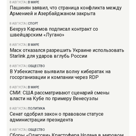
8 АВГУСТА
|
В МИРЕ
Пашинян заявил, что страница конфликта между
Арменией и Азербайджаном закрыта
8 АВГУСТА
|
СПОРТ
Бехруз Каримов подписал контракт со
швейцарским «Лугано»
8 АВГУСТА
|
В МИРЕ
Маск отказался разрешить Украине использовать
Starlink для ударов вглубь России
8 АВГУСТА
|
ОБЩЕСТВО
В Узбекистане выявили волну кибератак на
госорганизации и компании через RDP
8 АВГУСТА
|
В МИРЕ
СМИ: США рассматривают сценарий смены
власти на Кубе по примеру Венесуэлы
8 АВГУСТА
|
ПОЛИТИКА
Сенат одобрил закон о правовом статусе
администрации президента
8 АВГУСТА
|
ОБЩЕСТВО
Сборы «Одиссеи» Кристофера Нолана в мировом