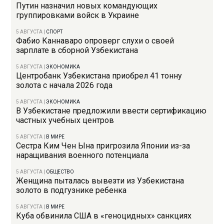
Путин назначил новых командующих
группировками войск в Украине
5 АВГУСТА
|
СПОРТ
Фабио Каннаваро опроверг слухи о своей
зарплате в сборной Узбекистана
5 АВГУСТА
|
ЭКОНОМИКА
Центробанк Узбекистана приобрел 41 тонну
золота с начала 2026 года
5 АВГУСТА
|
ЭКОНОМИКА
В Узбекистане предложили ввести сертификацию
частных учебных центров
5 АВГУСТА
|
В МИРЕ
Сестра Ким Чен Ына пригрозила Японии из-за
наращивания военного потенциала
5 АВГУСТА
|
ОБЩЕСТВО
Женщина пыталась вывезти из Узбекистана
золото в подгузнике ребенка
5 АВГУСТА
|
В МИРЕ
Куба обвинила США в «геноцидных» санкциях