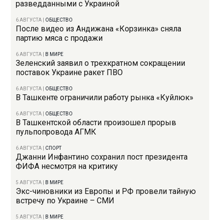
разведданными с Украиной
6 АВГУСТА
|
ОБЩЕСТВО
После видео из Андижана «Корзинка» сняла
партию мяса с продажи
6 АВГУСТА
|
В МИРЕ
Зеленский заявил о трехкратном сокращении
поставок Украине ракет ПВО
6 АВГУСТА
|
ОБЩЕСТВО
В Ташкенте ограничили работу рынка «Куйлюк»
6 АВГУСТА
|
ОБЩЕСТВО
В Ташкентской области произошел прорыв
пульпопровода АГМК
6 АВГУСТА
|
СПОРТ
Джанни Инфантино сохранил пост президента
ФИФА несмотря на критику
5 АВГУСТА
|
В МИРЕ
Экс-чиновники из Европы и РФ провели тайную
встречу по Украине – СМИ
5 АВГУСТА
|
В МИРЕ