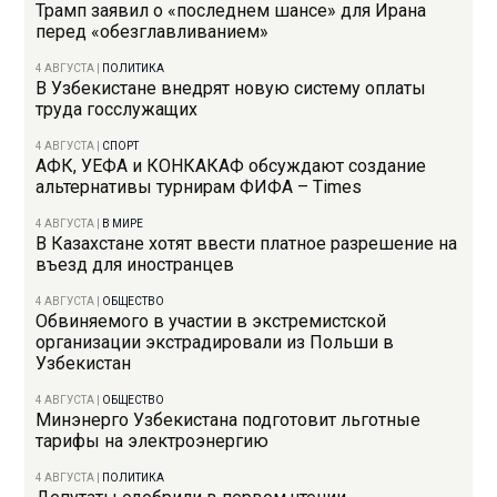
Трамп заявил о «последнем шансе» для Ирана
перед «обезглавливанием»
4 АВГУСТА
|
ПОЛИТИКА
В Узбекистане внедрят новую систему оплаты
труда госслужащих
4 АВГУСТА
|
СПОРТ
АФК, УЕФА и КОНКАКАФ обсуждают создание
альтернативы турнирам ФИФА – Times
4 АВГУСТА
|
В МИРЕ
В Казахстане хотят ввести платное разрешение на
въезд для иностранцев
4 АВГУСТА
|
ОБЩЕСТВО
Обвиняемого в участии в экстремистской
организации экстрадировали из Польши в
Узбекистан
4 АВГУСТА
|
ОБЩЕСТВО
Минэнерго Узбекистана подготовит льготные
тарифы на электроэнергию
4 АВГУСТА
|
ПОЛИТИКА