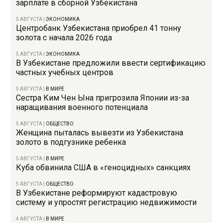
зарплате в сборной Узбекистана
5 АВГУСТА
|
ЭКОНОМИКА
Центробанк Узбекистана приобрел 41 тонну
золота с начала 2026 года
5 АВГУСТА
|
ЭКОНОМИКА
В Узбекистане предложили ввести сертификацию
частных учебных центров
5 АВГУСТА
|
В МИРЕ
Сестра Ким Чен Ына пригрозила Японии из-за
наращивания военного потенциала
5 АВГУСТА
|
ОБЩЕСТВО
Женщина пыталась вывезти из Узбекистана
золото в подгузнике ребенка
5 АВГУСТА
|
В МИРЕ
Куба обвинила США в «геноцидных» санкциях
5 АВГУСТА
|
ОБЩЕСТВО
В Узбекистане реформируют кадастровую
систему и упростят регистрацию недвижимости
4 АВГУСТА
|
В МИРЕ