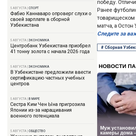
победу. Отличи
5 АВГУСТА
|
СПОРТ
Ранее футболи
Фабио Каннаваро опроверг слухи о
товарищеском м
своей зарплате в сборной
Узбекистана
матча, а Остон
Следите за ва
5 АВГУСТА
|
ЭКОНОМИКА
Центробанк Узбекистана приобрел
#
Сборная Узбек
41 тонну золота с начала 2026 года
5 АВГУСТА
|
ЭКОНОМИКА
В Узбекистане предложили ввести
сертификацию частных учебных
центров
5 АВГУСТА
|
В МИРЕ
Сестра Ким Чен Ына пригрозила
Японии из-за наращивания
военного потенциала
5 АВГУСТА
|
ОБЩЕСТВО