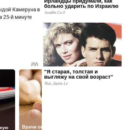
ндой Камеруна в
а 25-й минуте