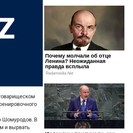
 товарищеском
тренировочного
р Шомуродов. В
ем и вырвать