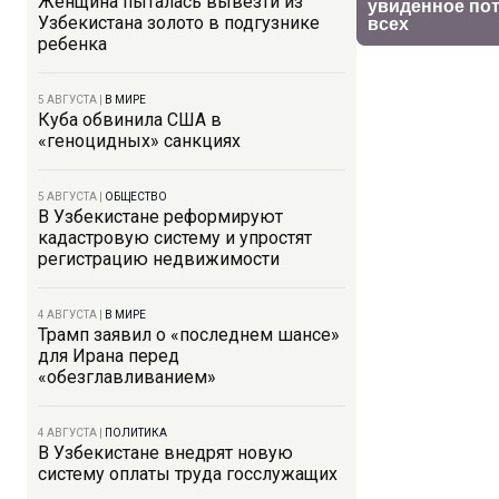
Женщина пыталась вывезти из
Узбекистана золото в подгузнике
ребенка
5 АВГУСТА
|
В МИРЕ
Куба обвинила США в
«геноцидных» санкциях
5 АВГУСТА
|
ОБЩЕСТВО
В Узбекистане реформируют
кадастровую систему и упростят
регистрацию недвижимости
4 АВГУСТА
|
В МИРЕ
Трамп заявил о «последнем шансе»
для Ирана перед
«обезглавливанием»
4 АВГУСТА
|
ПОЛИТИКА
В Узбекистане внедрят новую
систему оплаты труда госслужащих