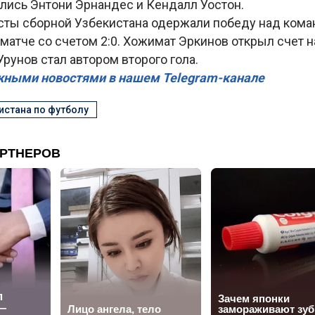
лись Энтони Эрнандес и Кендалл Уостон.
сты сборной Узбекистана одержали победу над кома
атче со счетом 2:0. Хожимат Эркинов открыл счет н
 Урунов стал автором второго гола.
жными новостями в нашем Telegram-канале
истана по футболу