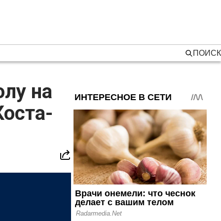
ПОИСК
олу на
Коста-