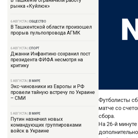
В Ташкенте ограничили работу
рынка «Куйлюк»
6 АВГУСТА
|
ОБЩЕСТВО
В Ташкентской области произошел
прорыв пульпопровода АГМК
6 АВГУСТА
|
СПОРТ
Джанни Инфантино сохранил пост
президента ФИФА несмотря на
критику
5 АВГУСТА
|
В МИРЕ
Экс-чиновники из Европы и РФ
провели тайную встречу по Украине
– СМИ
Футболисты сб
матче со счето
5 АВГУСТА
|
В МИРЕ
сбора.
Путин назначил новых
На 26-й минут
командующих группировками
войск в Украине
дополнительное