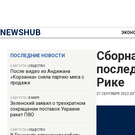
NEWSHUB
ЭКОН
Сборна
ПОСЛЕДНИЕ НОВОСТИ
послед
6 АВГУСТА
|
ОБЩЕСТВО
После видео из Андижана
«Корзинка» сняла партию мяса с
Рике
продажи
27 СЕНТЯБРЯ 2022
|
С
6 АВГУСТА
|
В МИРЕ
Зеленский заявил о трехкратном
сокращении поставок Украине
ракет ПВО
6 АВГУСТА
|
ОБЩЕСТВО