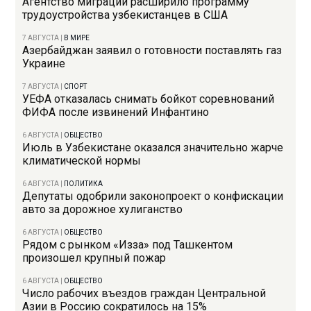
Агентство миграции расширило программу
трудоустройства узбекистанцев в США
7 АВГУСТА
|
В МИРЕ
Азербайджан заявил о готовности поставлять газ
Украине
7 АВГУСТА
|
СПОРТ
УЕФА отказалась снимать бойкот соревнований
ФИФА после извинений Инфантино
6 АВГУСТА
|
ОБЩЕСТВО
Июль в Узбекистане оказался значительно жарче
климатической нормы
6 АВГУСТА
|
ПОЛИТИКА
Депутаты одобрили законопроект о конфискации
авто за дорожное хулиганство
6 АВГУСТА
|
ОБЩЕСТВО
Рядом с рынком «Изза» под Ташкентом
произошел крупный пожар
6 АВГУСТА
|
ОБЩЕСТВО
Число рабочих въездов граждан Центральной
Азии в Россию сократилось на 15%