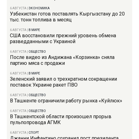
6 АВГУСТА
|
ЭКОНОМИКА
Узбекистан готов поставлять Кыргызстану до 20
тыс. тонн топлива в месяц
6 АВГУСТА
|
В МИРЕ
США восстановили прежний уровень обмена
разведданными с Украиной
6 АВГУСТА
|
ОБЩЕСТВО
После видео из Андижана «Корзинка» сняла
партию мяса с продажи
6 АВГУСТА
|
В МИРЕ
Зеленский заявил о трехкратном сокращении
поставок Украине ракет ПВО
6 АВГУСТА
|
ОБЩЕСТВО
В Ташкенте ограничили работу рынка «Куйлюк»
6 АВГУСТА
|
ОБЩЕСТВО
В Ташкентской области произошел прорыв
пульпопровода АГМК
6 АВГУСТА
|
СПОРТ
Джанни Инфантино сохранил пост президента