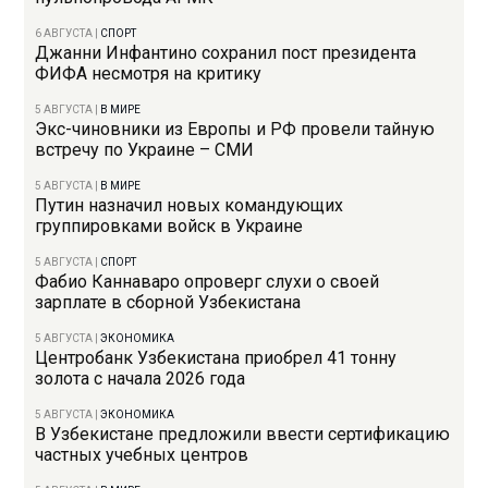
6 АВГУСТА
|
СПОРТ
Джанни Инфантино сохранил пост президента
ФИФА несмотря на критику
5 АВГУСТА
|
В МИРЕ
Экс-чиновники из Европы и РФ провели тайную
встречу по Украине – СМИ
5 АВГУСТА
|
В МИРЕ
Путин назначил новых командующих
группировками войск в Украине
5 АВГУСТА
|
СПОРТ
Фабио Каннаваро опроверг слухи о своей
зарплате в сборной Узбекистана
5 АВГУСТА
|
ЭКОНОМИКА
Центробанк Узбекистана приобрел 41 тонну
золота с начала 2026 года
5 АВГУСТА
|
ЭКОНОМИКА
В Узбекистане предложили ввести сертификацию
частных учебных центров