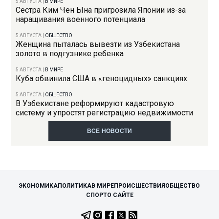
5 АВГУСТА
|
В МИРЕ
Сестра Ким Чен Ына пригрозила Японии из-за
наращивания военного потенциала
5 АВГУСТА
|
ОБЩЕСТВО
Женщина пыталась вывезти из Узбекистана
золото в подгузнике ребенка
5 АВГУСТА
|
В МИРЕ
Куба обвинила США в «геноцидных» санкциях
5 АВГУСТА
|
ОБЩЕСТВО
В Узбекистане реформируют кадастровую
систему и упростят регистрацию недвижимости
ВСЕ НОВОСТИ
ЭКОНОМИКА
ПОЛИТИКА
В МИРЕ
ПРОИСШЕСТВИЯ
ОБЩЕСТВО
СПОРТ
О САЙТЕ