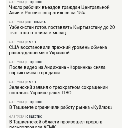
6 АВГУСТА
|
ОБЩЕСТВО
Число рабочих въездов граждан Центральной
Азии в Россию сократилось на 15%
6 АВГУСТА
|
ЭКОНОМИКА
Узбекистан готов поставлять Кыргызстану до 20
тыс. тонн топлива в месяц
6 АВГУСТА
|
В МИРЕ
США восстановили прежний уровень обмена
разведданными с Украиной
6 АВГУСТА
|
ОБЩЕСТВО
После видео из Андижана «Корзинка» сняла
партию мяса с продажи
6 АВГУСТА
|
В МИРЕ
Зеленский заявил о трехкратном сокращении
поставок Украине ракет ПВО
6 АВГУСТА
|
ОБЩЕСТВО
В Ташкенте ограничили работу рынка «Куйлюк»
6 АВГУСТА
|
ОБЩЕСТВО
В Ташкентской области произошел прорыв
пульпопровода АГМК