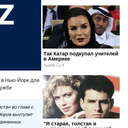
 в Нью-Йорк для
лужбе
стан во главе с
Норов выступит
единенных