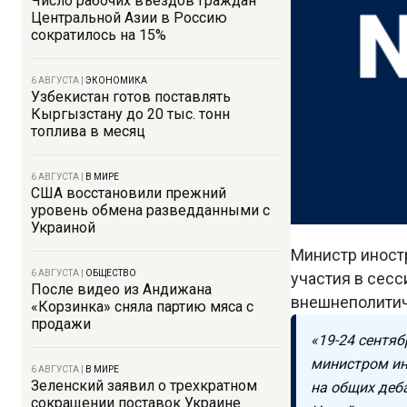
Число рабочих въездов граждан
Центральной Азии в Россию
сократилось на 15%
6 АВГУСТА
|
ЭКОНОМИКА
Узбекистан готов поставлять
Кыргызстану до 20 тыс. тонн
топлива в месяц
6 АВГУСТА
|
В МИРЕ
США восстановили прежний
уровень обмена разведданными с
Украиной
Министр иност
6 АВГУСТА
|
ОБЩЕСТВО
участия в сес
После видео из Андижана
внешнеполитич
«Корзинка» сняла партию мяса с
продажи
«19-24 сентяб
министром ин
6 АВГУСТА
|
В МИРЕ
Зеленский заявил о трехкратном
на общих деб
сокращении поставок Украине