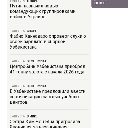
5 АВГУСТА
|
В МИРЕ
Путин назначил новых
командующих группировками
войск в Украине
5 АВГУСТА
|
СПОРТ
Фабио Каннаваро опроверг слухи о
своей зарплате в сборной
Узбекистана
5 АВГУСТА
|
ЭКОНОМИКА
Центробанк Узбекистана приобрел
41 тонну золота с начала 2026 года
5 АВГУСТА
|
ЭКОНОМИКА
В Узбекистане предложили ввести
сертификацию частных учебных
центров
5 АВГУСТА
|
В МИРЕ
Сестра Ким Чен Ына пригрозила
Японии из-за наращивания