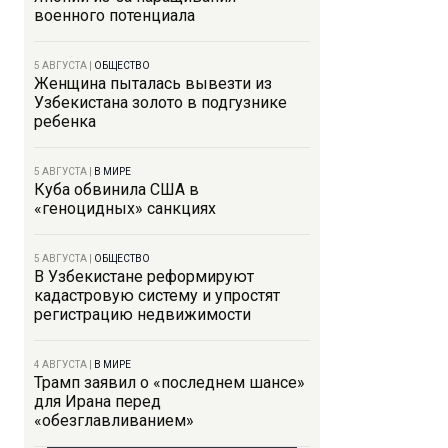
военного потенциала
5 АВГУСТА
|
ОБЩЕСТВО
Женщина пыталась вывезти из
Узбекистана золото в подгузнике
ребенка
5 АВГУСТА
|
В МИРЕ
Куба обвинила США в
«геноцидных» санкциях
5 АВГУСТА
|
ОБЩЕСТВО
В Узбекистане реформируют
кадастровую систему и упростят
регистрацию недвижимости
4 АВГУСТА
|
В МИРЕ
Трамп заявил о «последнем шансе»
для Ирана перед
«обезглавливанием»