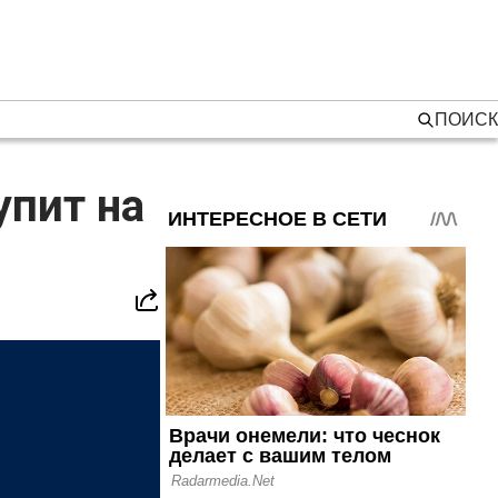
ПОИСК
упит на